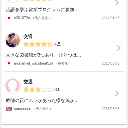
英語を学ぶ留学プログラムに参加したため、日本人が多く、英語を学ぶためにベストな環境であったとは言えません。しかし、英語で学ぶにはとても良い大学だと思います...
c201072a
元在校生
2017/01/25
交通
4.5
大きな図書館が3つあり、ひとつは去年の秋から開始した新しい建物。 24時間空いており、シャワー室、カフェも併設されているICはいつも生徒でいっぱい。特にレ...
monamiel_saxobeat514
在校生
2016/08/03
交通
3.0
教師の質にムラがあった様な気がする また韓国中国日本からの人しかいなく、教師がそれに対して嫌そうな顔をするのが目立った。 街は利用しやすく小さい。アクセス...
sarannnnn
元在校生
2016/06/06