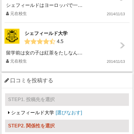
シェフィールドはヨーロッパで一番緑の多い街としてイギリスで表彰されています。公園も多く、大学から寮の帰り道２キロほどの間に４つも公園があります。湖があった...
元在校生
2014/11/13
シェフィールド大学
4.5
留学前は女の子は紅茶をたしなんで男の子は紳士でイギリス人はおとなしいイメージを勝手に作り上げていました。 しかし！実際はものすごい寒い雪が降りそうな中で...
元在校生
2014/11/13
口コミを投稿する
STEP1. 投稿先を選択
シェフィールド大学
選びなおす
STEP2. 関係性を選択