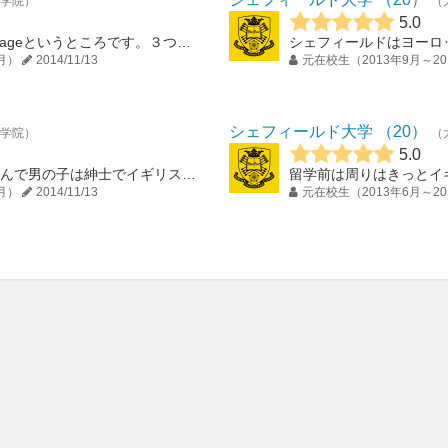
学院
5.0
私が滞在した寮はendcliffe villageというところです。３つある寮の中で一番大きな寮で、主に１年生が多く滞在していました。寮にはカフェやバー、...
月）
2014/11/13
元在校生（2013年9月～20
シェフィールド大学
20
学院
5.0
留学前は女の子は紅茶をたしなんで男の子は紳士でイギリス人はおとなしいイメージを勝手に作り上げていました。 しかし！実際はものすごい寒い雪が降りそうな中で...
月）
2014/11/13
元在校生（2013年6月～20