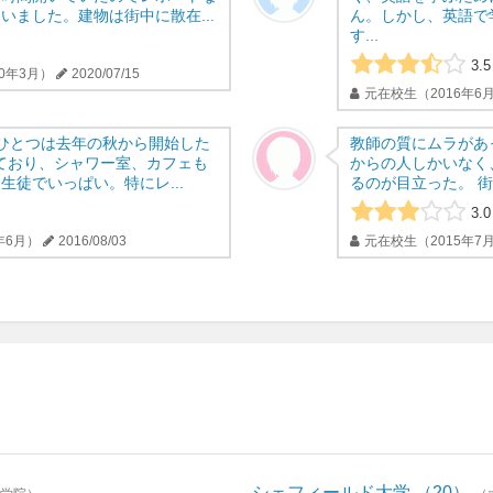
いました。建物は街中に散在...
ん。しかし、英語で
す...
3.5
0年3月）
2020/07/15
元在校生（2016年6月
ひとつは去年の秋から開始した
教師の質にムラがあ
いており、シャワー室、カフェも
からの人しかいなく
生徒でいっぱい。特にレ...
るのが目立った。 街
3.0
年6月）
2016/08/03
元在校生（2015年7月
シェフィールド大学
20