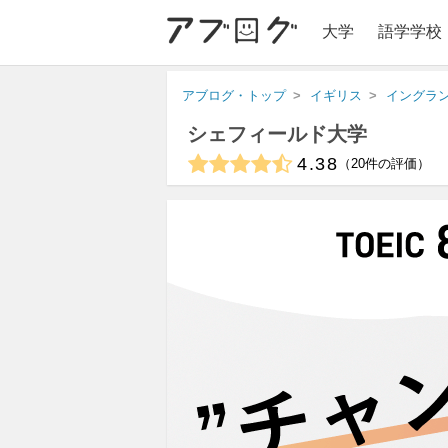
大学
語学学校
アブログ・トップ
イギリス
イングラ
シェフィールド大学
4.38
20
件の評価