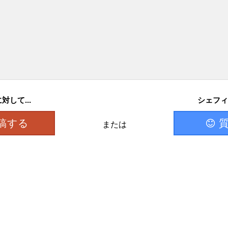
して...
シェフィ
稿する
または