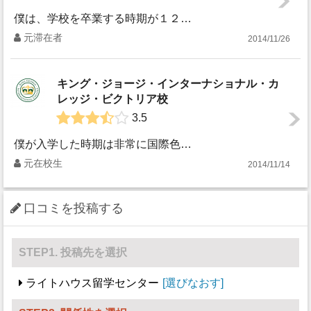
僕は、学校を卒業する時期が１２月だったので仕事探しも冬場だったのですが、冬の時期のvictoriaは閑散期で夏に比べると留学生が出来る仕事というのが、非常...
元滞在者
2014/11/26
キング・ジョージ・インターナショナル・カ
レッジ・ビクトリア校
3.5
僕が入学した時期は非常に国際色が豊かてました。日本、韓国、台湾、サウジアラビア、ブラジル、メキシコ、エクアドルとざっとこんな感じの具合で、日本人も多かった...
元在校生
2014/11/14
口コミを投稿する
STEP1. 投稿先を選択
ライトハウス留学センター
選びなおす