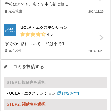
学校はとても、広くて中心部に校舎がありそのまわりには芝生が広がっています。有名なUCLA の建物のあるところには噴水もあります。寮からその、噴水のあるメイ...
元在校生
2014/11/29
UCLA・エクステンション
4.5
寮での生活について 私は寮で生活しました。三人部屋でした。日本人わたし含め二人と台湾人の女の子でした。ほんとに寮は大きくてきれいなマンションのようでした...
元在校生
2014/11/29
口コミを投稿する
STEP1. 投稿先を選択
UCLA・エクステンション
選びなおす
STEP2. 関係性を選択