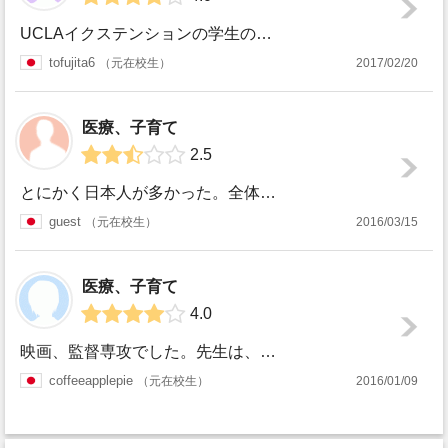
UCLAイクステンションの学生の大半は社会人です。UCLAイクステンションに限りませんが、エクステンションに通う学生は、学んだ知識や技術を活かして仕事に就...
tofujita6
元在校生
2017/02/20
医療、子育て
2.5
とにかく日本人が多かった。全体的にアジア系が多く、台湾中国の割合が次に多かった印象がある。最近は日本人が減ってきていると聞いた。クラスも上のクラスならば様...
guest
元在校生
2016/03/15
医療、子育て
4.0
映画、監督専攻でした。先生は、監督、プロデューサー、ライター、映画からＴＶまで幅広い分野から、現役で働いている方が教えてくださいます。自分から質問したり、...
coffeeapplepie
元在校生
2016/01/09