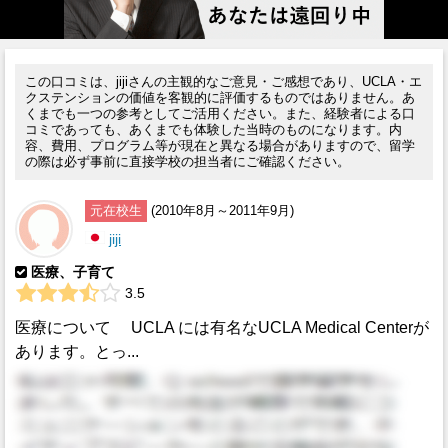
この口コミは、jijiさんの主観的なご意見・ご感想であり、UCLA・エ
クステンションの価値を客観的に評価するものではありません。あ
くまでも一つの参考としてご活用ください。また、経験者による口
コミであっても、あくまでも体験した当時のものになります。内
容、費用、プログラム等が現在と異なる場合がありますので、留学
の際は必ず事前に直接学校の担当者にご確認ください。
元在校生
(2010年8月～2011年9月)
jiji
医療、子育て
3.5
医療について UCLA には有名なUCLA Medical Centerが
あります。とっ...