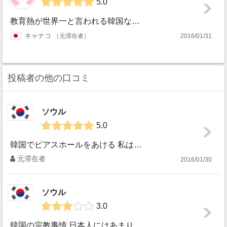
5.0
教育熱が世界一と言われる韓国なので、交換留学等で韓国の大学で韓国人学生と一緒に学べる機会はとても貴重です。大学でも学生たちはほとんどサークル活動やバイトも...
キャナコ
元滞在者
2016/01/31
投稿者の他の口コミ
ソウル
5.0
韓国でピアスホールをあける 私は韓国留学中に初めてピアスホールをあけました。日本の友達には、わざわざ外国でピアスホールをあけなくでも。。と言われましたが...
元滞在者
2016/01/30
ソウル
3.0
韓国の宗教事情 日本人にはあまりなじみのない宗教ですが、お隣の国韓国では日本と比べると少し宗教色がでていると感じます。 その理由はキリスト教徒の方がたく...