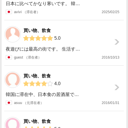
日本に比べてかなり寒いです。 韓国の冬は、朝晩はマイナス10度を下回ることも多々あります。 そのため、韓国の方たちは、ロングペディン必須で着用しています。...
avivi
滞在者
2025/02/25
買い物、飲食
5.0
夜遊びには最高の街です。 生活するには、なにげに物価が高い韓国ですが、外食や飲み代が安い国なので、毎日ついつい飲んでしまいます。また交通費も安いので、終電...
guest
滞在者
2016/10/13
買い物、飲食
4.0
韓国に滞在中、日本食の居酒屋でアルバイトをしていました。ソウルでは、日本人のバイトや日本語を話せる人を募集しているところも多いので、上手く探すと、仕事をし...
asuu
元滞在者
2016/01/31
買い物、飲食