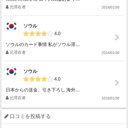
元滞在者
2016/01/30
ソウル
4.0
ソウルのカード事情 私がソウル滞在中に驚いたことの一つに、「韓国はカード社会である」ということがあります。現金を少ししかもたず、スマホケースのカード入れ...
元滞在者
2016/01/30
ソウル
4.0
日本からの送金、引き下ろし 海外で生活するときに、お金をどのように扱えばいいか、悩む人も多いと思います。そこで私がソウル滞在中に利用してた方法をお伝えし...
元滞在者
2016/01/30
口コミを投稿する