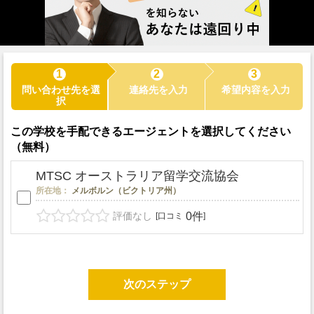
1
2
3
問い合わせ先を選
連絡先を入力
希望内容を入力
択
この学校を手配できるエージェントを選択してください
（無料）
MTSC オーストラリア留学交流協会
所在地：
メルボルン（ビクトリア州）
評価なし
0件
[口コミ
]