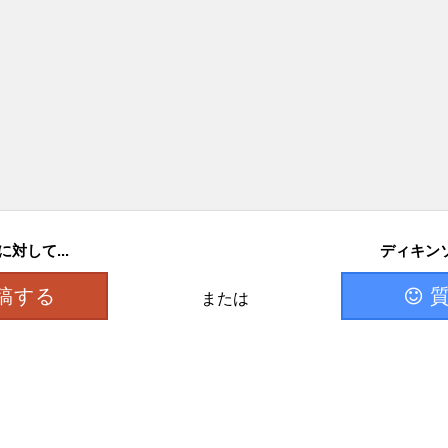
対して...
ディキンソ
稿する
または