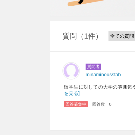
質問
1件
質問者
minaminousstab
留学生に対しての大学の雰囲気や
を見る]
回答募集中
回答数：0