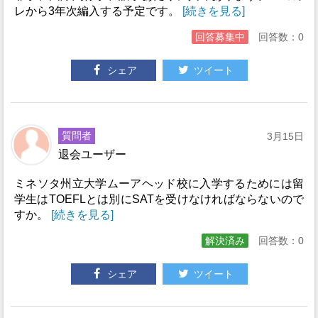
レから3年次編入する予定です。
[続きを見る]
回答募集中
回答数：0
シェア
ツイート
質問者
3月15日
退会ユーザー
ミネソタ州立大学ムーアヘッド校に入学するためには留
学生はTOEFLとは別にSATを受けなければならないので
すか。
[続きを見る]
解決済み
回答数：0
シェア
ツイート