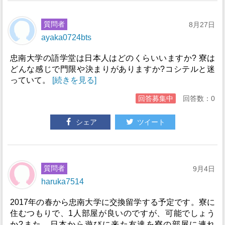
質問者
8月27日
ayaka0724bts
忠南大学の語学堂は日本人はどのくらいいますか? 寮は
どんな感じで門限や決まりがありますか?コシテルと迷
っていて。
[続きを見る]
回答募集中
回答数：0
シェア
ツイート
質問者
9月4日
haruka7514
2017年の春から忠南大学に交換留学する予定です。寮に
住むつもりで、1人部屋が良いのですが、可能でしょう
か?また、日本から遊びに来た友達を寮の部屋に連れ