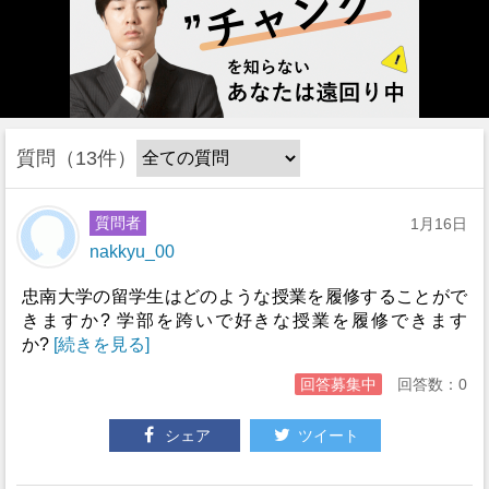
質問
13件
質問者
1月16日
nakkyu_00
忠南大学の留学生はどのような授業を履修することがで
きますか? 学部を跨いで好きな授業を履修できます
か?
[続きを見る]
回答募集中
回答数：0
シェア
ツイート