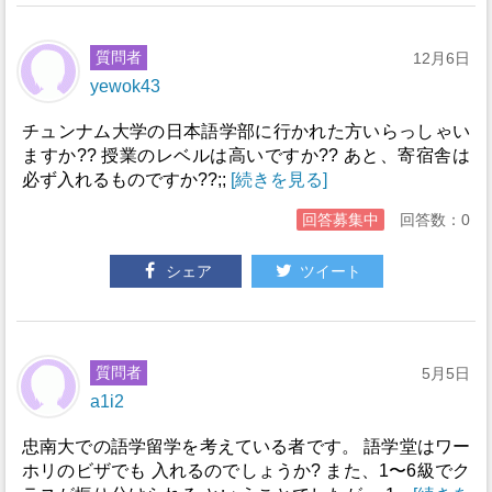
質問者
12月6日
yewok43
チュンナム大学の日本語学部に行かれた方いらっしゃい
ますか?? 授業のレベルは高いですか?? あと、寄宿舎は
必ず入れるものですか??;;
[続きを見る]
回答募集中
回答数：0
シェア
ツイート
質問者
5月5日
a1i2
忠南大での語学留学を考えている者です。 語学堂はワー
ホリのビザでも 入れるのでしょうか? また、1〜6級でク