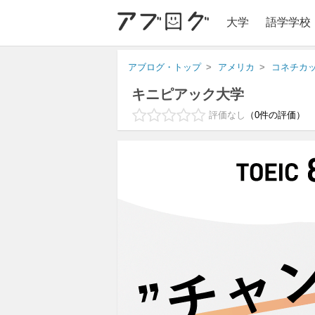
大学
語学学校
アブログ・トップ
アメリカ
コネチカ
キニピアック大学
評価なし
0
件の評価