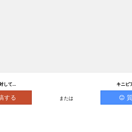
して...
キニピア
稿する
または