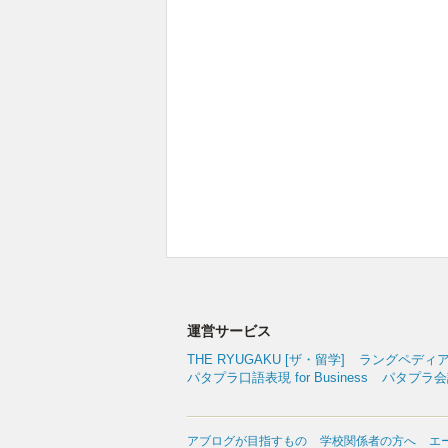
運営サービス
THE RYUGAKU [ザ・留学]
ラングペディ
パタプラ口語表現 for Business
パタプラ会議
アブログが目指すもの
学校関係者の方へ
エ