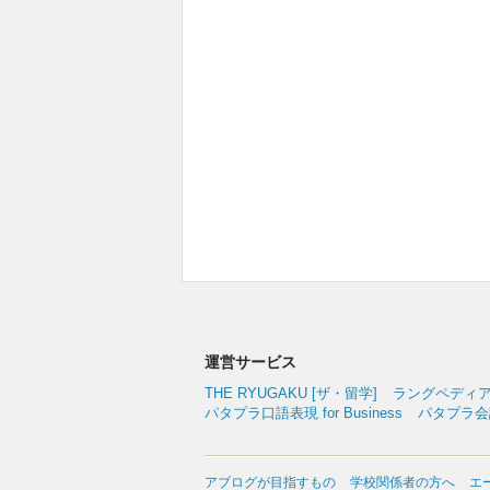
運営サービス
THE RYUGAKU [ザ・留学]
ラングペディ
パタプラ口語表現 for Business
パタプラ会議
アブログが目指すもの
学校関係者の方へ
エ