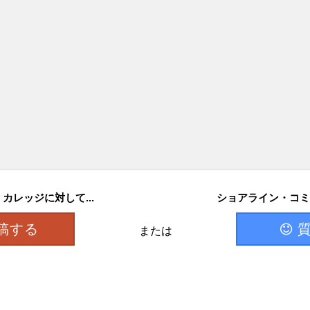
レッジに対して...
ショアライン・コミ
稿する
または