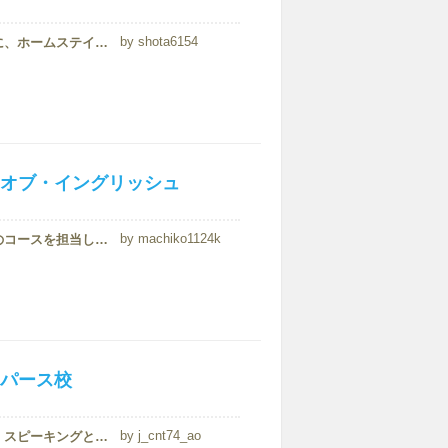
shota6154
私は以前エディス・コーワン大学の語学学校に通っていた際に、ホームステイをさせてもらっていました。良かった点としては、まずホストマザーが非常に優しかったということです。私は本当に英語が全然できない状態で行きましたので、ホストマザーの行っ...
オブ・イングリッシュ
machiko1124k
教師の質は比較的よかったかと思います。特にケンブリッジのコースを担当している先生はとても知識がありました。しかし、一般のクラスはどこの学校もそうだと思いますが、先生によって当たり外れがあります。私もクラスを何回か変えました。受付スタッ...
パース校
j_cnt74_ao
クラスでは文法・ライティング・リーディング・リスニング・スピーキングとバランスよく勉強できるのでバランスよく英語のスキルが身につくと思います。 ただ、授業での文法のレベルは比較的低いので、文法を身につけたい場合は自学が必要になると思います。