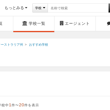
もっとみる
学校
覧
学校一覧
エージェント
オーストラリア州
おすすめ学校
1
20
学校中
件〜
件を表示