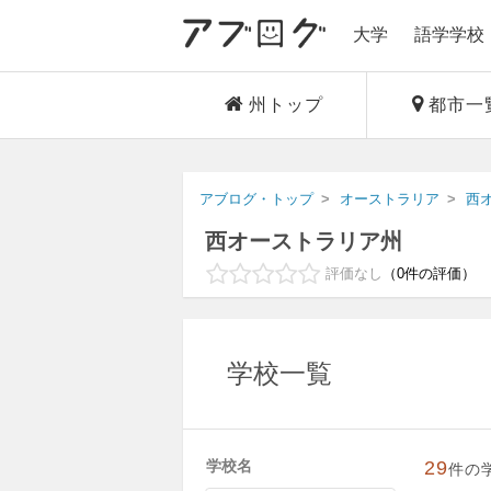
大学
語学学校
州トップ
都市一
アブログ・トップ
オーストラリア
西
西オーストラリア州
評価なし
0
件の評価
学校一覧
学校名
29
件の