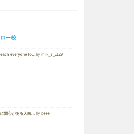
ロー校
It was special location. You will always be with beautiful beach everyone loves. class is exactly devised depending o...
milk_s_1129
peee
English for teaching teenagersと呼ばれる、10代の英語教育に関心がある人向けの４週間のプログラムに参加しました。カリキュラムや教材はとても充実しており、「英語で英語を教える」方法をリーディング・リスニング...