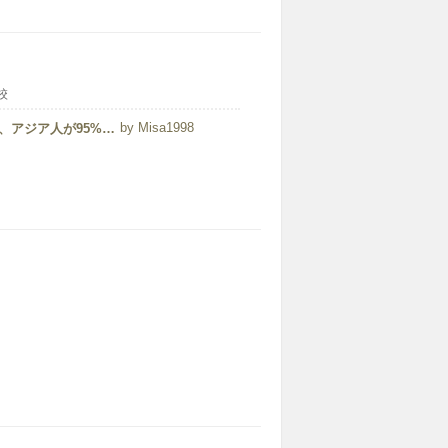
校
Misa1998
日本人はほぼ0に近く、英語伸ばしたい方に最適です。しかし、アジア人が95%、そのうちほぼ中国人になっています。西オーストラリア大学への進学準備コースとして、それに応じて英語の基礎から応用までしっかり学べるカリキュラムになっています。