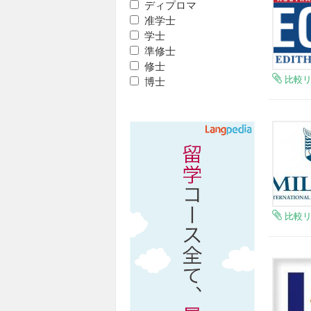
ディプロマ
准学士
学士
準修士
修士
比較
博士
比較