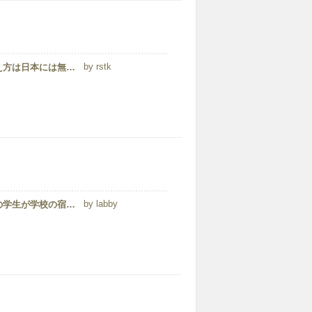
rstk
街並みが綺麗で楽しかったです。特にチャリティーローの考え方は日本には無いものでとても新鮮でした。治安も悪くなく、観光地もあるためオススメです。ただ、物価は高く料理も好みが別れると思います。大学生で留学を考えている人にはピッタリだと思います。
labby
校内には各校舎にパソコンを自由に使える場所があり、多くの学生が学校の宿題のため、または私用で校内のパソコンを利用していました。ただ時間帯によってはパソコンの数が不十分で、空くのを待っている生徒達がいる光景を目にすることもよくありました...