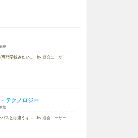
練校
Polytechnic West TAFEはState が運営する職業訓練学校です(専門学校みたいな感じです)Polytechnicはパースでも２番目位に大きい政府運営学校だと思います。一番大きいのはたぶんCentral TAFE。T...
退会ユーザー
・テクノロジー
練校
Challenger TAFEの海洋系のコースをとる方はメインのキャンパスとは違うキャンパスになります。 Maritime Campusといい、Fremantle(フリーマントル)の海の目の前立地のキャンパスになります。交通は主にバス...
退会ユーザー