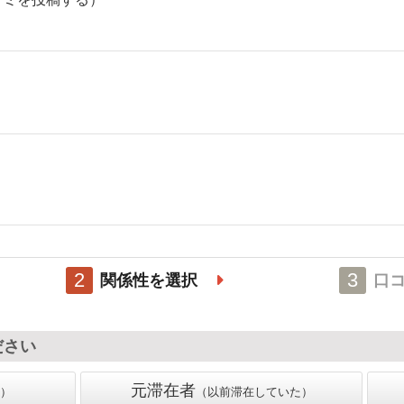
2
3
関係性を選択
口
ださい
元滞在者
以前滞在していた