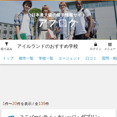
日本最大級の留学情報サイト
アイルランドのおすすめ学校
絞り込み
ログイン
メニュー
トップ
都市一覧
学校一覧
エージェント
口コミ
質問・相
1
20
139
件〜
件を表示 / 全
件