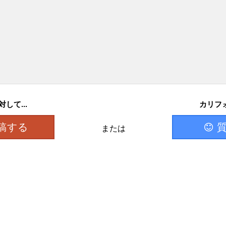
して...
カリフォ
稿する
または