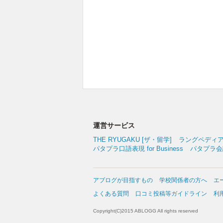
運営サービス
THE RYUGAKU [ザ・留学]
ラングペディ
パタプラ口語表現 for Business
パタプラ会議
アブログが目指すもの
学校関係者の方へ
エ
よくある質問
口コミ投稿等ガイドライン
利
Copyright(C)2015 ABLOGG All rights reserved