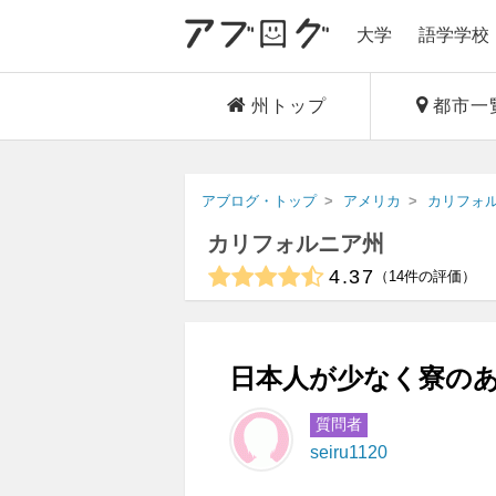
大学
語学学校
州トップ
都市一
アブログ・トップ
アメリカ
カリフォ
カリフォルニア州
4.37
14
件の評価
日本人が少なく寮のあ
質問者
seiru1120