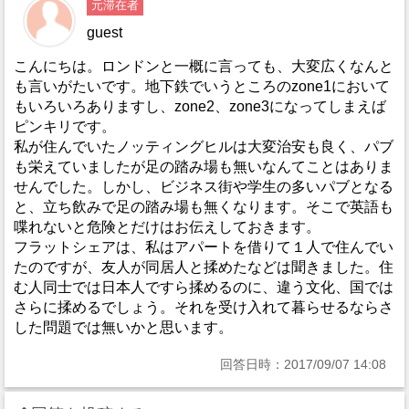
元滞在者
guest
こんにちは。ロンドンと一概に言っても、大変広くなんと
も言いがたいです。地下鉄でいうところのzone1において
もいろいろありますし、zone2、zone3になってしまえば
ピンキリです。
私が住んでいたノッティングヒルは大変治安も良く、パブ
も栄えていましたが足の踏み場も無いなんてことはありま
せんでした。しかし、ビジネス街や学生の多いパブとなる
と、立ち飲みで足の踏み場も無くなります。そこで英語も
喋れないと危険とだけはお伝えしておきます。
フラットシェアは、私はアパートを借りて１人で住んでい
たのですが、友人が同居人と揉めたなどは聞きました。住
む人同士では日本人ですら揉めるのに、違う文化、国では
さらに揉めるでしょう。それを受け入れて暮らせるならさ
した問題では無いかと思います。
回答日時：2017/09/07 14:08