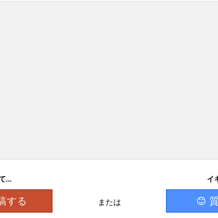
..
イ
稿する
または