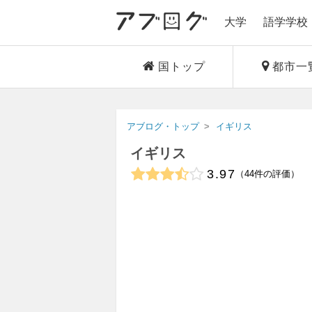
大学
語学学校
国トップ
都市一
アブログ・トップ
イギリス
イギリス
3.97
44
件の評価