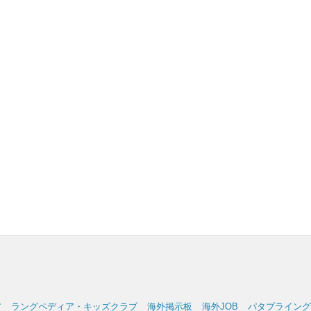
ア
ラングペディア・キッズクラブ
海外掲示板
海外JOB
パタプライングリッ