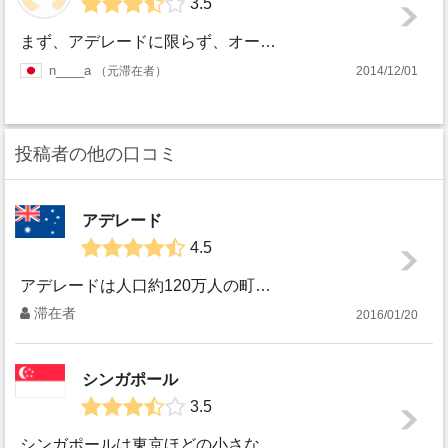
3.5
まず、アデレードに限らず、オーストラリアの気候として日本の四季と真逆だということはみなさんご存知だと思います。わたしは2〜3月に行ったので、向こうでは夏、...
n____a
元滞在者
2014/12/01
投稿者の他の口コミ
アデレード
4.5
アデレードは人口約120万人の町です。 他の大都市と比べるとこじんまりとした印象ですが、 中心部から海や山へのアクセスも便利で、 オーストラリアの自然を...
滞在者
2016/01/20
シンガポール
3.5
シンガポールは東京ほどの小さな国土に、 約5５０万人が住んでいるといわれています。 人口密度は世界一。 どこに行っても人人人。 特に住まいに関しては結...