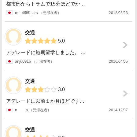
都市部からトラムで15分ほどでかなり広くて綺麗なビーチに着きます。冬場でしたがたくさんの人で賑わって飲食店も多くあり楽しかったです。寒い時期でも昼間は暖か...
mt_4869_ars
元滞在者
2018/08/23
交通
5.0
アデレードに短期留学しました。 人は暖かくて優しいです。 たべものもおいしかったです。 学校の名前をど忘れしてしまいました。 ホームステイをしていまし...
anju0916
元滞在者
2016/04/05
交通
3.0
アデレードに以前１か月ほどですが、滞在していました。アデレードの物価は一言でいうと日本より少し高いです。オーストラリアが全般的に高いが、アデレードは安めと...
n____a
元滞在者
2014/12/07
交通