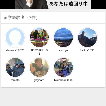
留学経験者
7件
funnyuukj100
shokora16621
air_ryo
kait_s1031
1
tomato
yaycom
RainbowDash