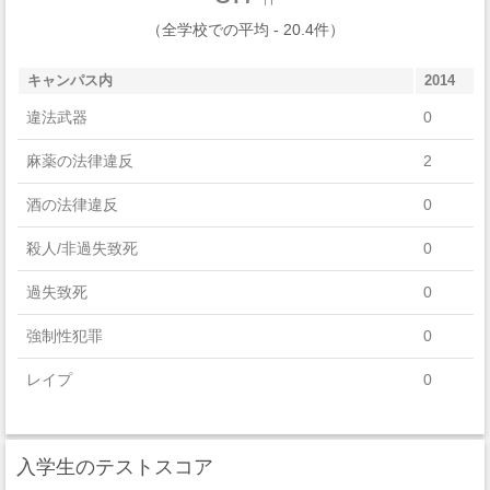
（全学校での平均 - 20.4件）
キャンパス内
2014
違法武器
0
麻薬の法律違反
2
酒の法律違反
0
殺人/非過失致死
0
過失致死
0
強制性犯罪
0
レイプ
0
セクハラ
1
入学生のテストスコア
非強制性犯罪
0