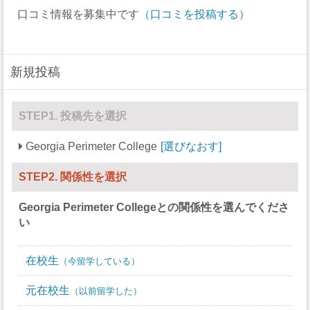
口コミ情報を募集中です
（口コミを投稿する）
ボート
0
0
セーリング
0
0
新規投稿
スキー
0
0
サッカー
24
13
STEP1. 投稿先を選択
ソフトボール
0
15
Georgia Perimeter College
選びなおす
スカッシュ
0
0
STEP2. 関係性を選択
競泳/飛び込み
0
0
Georgia Perimeter College
との関係性を選んでくださ
テニス
6
5
い
バレーボール
0
0
在校生
今留学している
水球
0
0
元在校生
以前留学した
レスリング
0
0