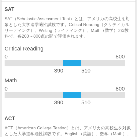
近親相姦
0
SAT
法定強姦
0
SAT（Scholastic Assessment Test）とは、アメリカの高校生を対
象とした大学進学適性試験です。Critical Reading（クリティカル
リーディング）、Writing（ライティング）、Math（数学）の3教
強盗
1
科で、各200～800点の間で評価されます。
加重暴行
0
Critical Reading
窃盗
1
0
800
自動車盗難
3
390
510
放火
0
Math
0
800
390
510
ACT
ACT（American College Testing）とは、アメリカの高校生を対象
とした大学進学適性試験です。English（英語）、数学（Math）、