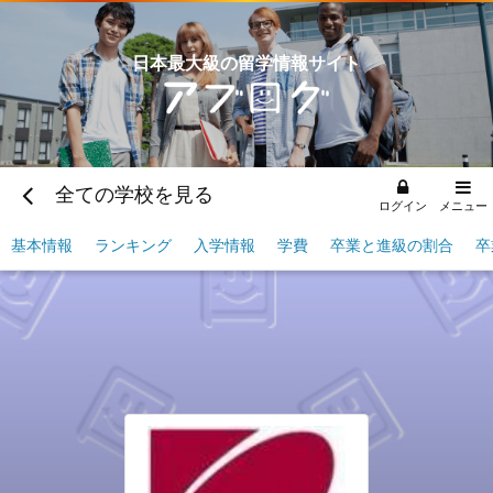
日本最大級の留学情報サイト
全ての学校を見る
ログイン
メニュー
基本情報
ランキング
入学情報
学費
卒業と進級の割合
卒