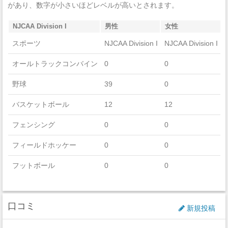
があり、数字が小さいほどレベルが高いとされます。
NJCAA Division I
男性
女性
スポーツ
NJCAA Division I
NJCAA Division I
オールトラックコンバイン
0
0
野球
39
0
バスケットボール
12
12
フェンシング
0
0
フィールドホッケー
0
0
フットボール
0
0
ゴルフ
0
0
口コミ
アイスホッケー
0
0
新規投稿
ラクロス
0
0