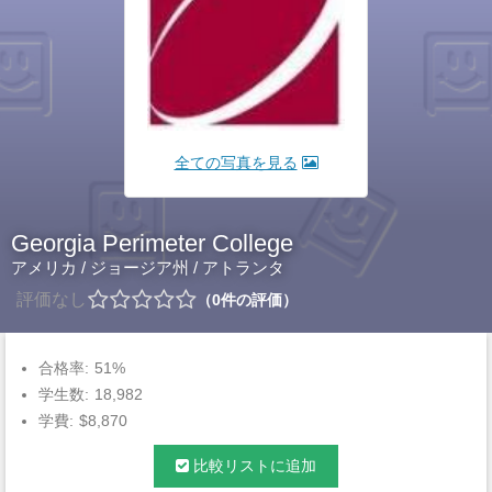
全ての写真を見る
Georgia Perimeter College
アメリカ
/
ジョージア州
/
アトランタ
評価なし
0
件の評価
合格率:
51%
学生数:
18,982
学費:
$8,870
比較リストに追加