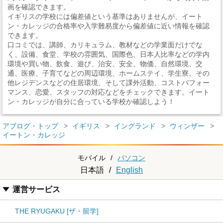
画を確認できます。
イギリスの学校には偏差値という基準はありませんが、イート
ン・カレッジの合格率や入学難易度から偏差値に近い情報を確認
できます。
口コミでは、講師、カリキュラム、教材などの学業面だけでな
く、設備、食堂、学校の雰囲気、国際色、日本人比率などの学内
環境や買い物、飲食、遊び、治安、安全、物価、自然環境、交
通、医療、子育てなどの周辺環境、ホームステイ、学生寮、その
他レジデンスなどの住居環境、そして課外活動、コストパフォー
マンス、恋愛、スタッフの対応などをチェックできます。イート
ン・カレッジが自分に合っている学校か確認しよう！
アブログ・トップ
イギリス
イングランド
ウィンザー
イートン・カレッジ
モバイル
/
パソコン
日本語
/
English
運営サービス
THE RYUGAKU [ザ・留学]