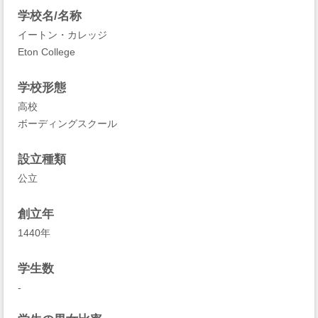
学校名/名称
イートン・カレッジ
Eton College
学校形態
高校
ボーディングスクール
設立種類
公立
創立年
1440年
学生数
-