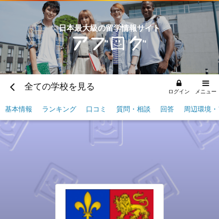
日本最大級の留学情報サイト
全ての学校を見る
ログイン
メニュー
基本情報
ランキング
口コミ
質問・相談
回答
周辺環境・