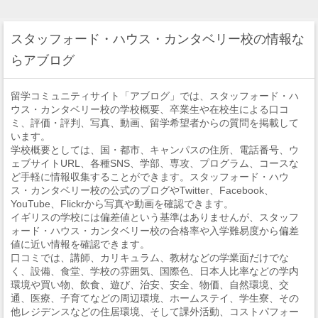
スタッフォード・ハウス・カンタベリー校の情報な
らアブログ
留学コミュニティサイト「アブログ」では、スタッフォード・ハ
ウス・カンタベリー校の学校概要、卒業生や在校生による口コ
ミ、評価・評判、写真、動画、留学希望者からの質問を掲載して
います。
学校概要としては、国・都市、キャンパスの住所、電話番号、ウ
ェブサイトURL、各種SNS、学部、専攻、プログラム、コースな
ど手軽に情報収集することができます。スタッフォード・ハウ
ス・カンタベリー校の公式のブログやTwitter、Facebook、
YouTube、Flickrから写真や動画を確認できます。
イギリスの学校には偏差値という基準はありませんが、スタッフ
ォード・ハウス・カンタベリー校の合格率や入学難易度から偏差
値に近い情報を確認できます。
口コミでは、講師、カリキュラム、教材などの学業面だけでな
く、設備、食堂、学校の雰囲気、国際色、日本人比率などの学内
環境や買い物、飲食、遊び、治安、安全、物価、自然環境、交
通、医療、子育てなどの周辺環境、ホームステイ、学生寮、その
他レジデンスなどの住居環境、そして課外活動、コストパフォー