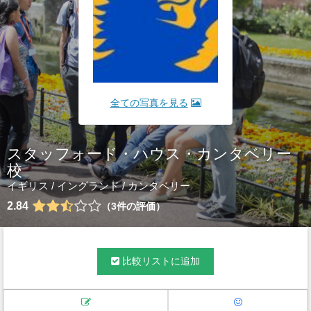
全ての写真を見る
スタッフォード・ハウス・カンタベリー
校
イギリス
/
イングランド
/
カンタベリー
2.84
3
件の評価
比較リストに追加