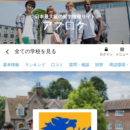
日本最大級の留学情報サイト
全ての学校を見る
ログイン
メニュー
基本情報
ランキング
口コミ
質問・相談
回答
周辺環境・