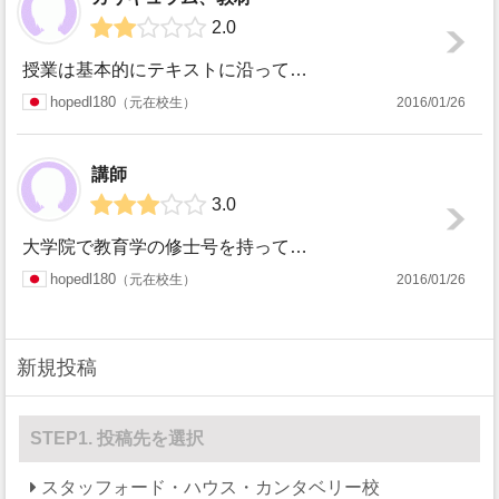
2.0
授業は基本的にテキストに沿って進められる形式で、正直、自学の延長に過ぎません。メリットとしては、やはり国際色豊かな生徒との異文化コミュニケーションと英会話...
hopedl180
元在校生
2016/01/26
講師
3.0
大学院で教育学の修士号を持っている講師もいましたが、急増で連れて来た様な講師もいました。単純にネイティブと言うだけで、教育の知識が乏しいので、退屈な授業を...
hopedl180
元在校生
2016/01/26
新規投稿
STEP1. 投稿先を選択
スタッフォード・ハウス・カンタベリー校