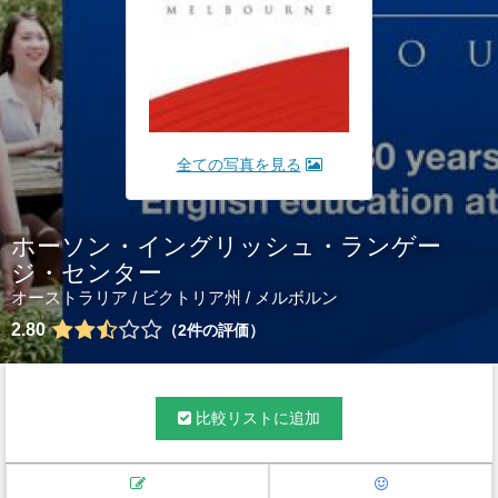
全ての写真を見る
ホーソン・イングリッシュ・ランゲー
ジ・センター
オーストラリア
/
ビクトリア州
/
メルボルン
2.80
2
件の評価
比較リストに追加