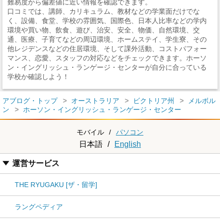
難易度から偏差値に近い情報を確認できます。
口コミでは、講師、カリキュラム、教材などの学業面だけでな
く、設備、食堂、学校の雰囲気、国際色、日本人比率などの学内
環境や買い物、飲食、遊び、治安、安全、物価、自然環境、交
通、医療、子育てなどの周辺環境、ホームステイ、学生寮、その
他レジデンスなどの住居環境、そして課外活動、コストパフォー
マンス、恋愛、スタッフの対応などをチェックできます。ホーソ
ン・イングリッシュ・ランゲージ・センターが自分に合っている
学校か確認しよう！
アブログ・トップ
オーストラリア
ビクトリア州
メルボル
ン
ホーソン・イングリッシュ・ランゲージ・センター
モバイル
/
パソコン
日本語
/
English
運営サービス
THE RYUGAKU [ザ・留学]
ラングペディア