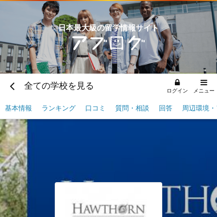
日本最大級の留学情報サイト
全ての学校を見る
ログイン
メニュー
基本情報
ランキング
口コミ
質問・相談
回答
周辺環境・