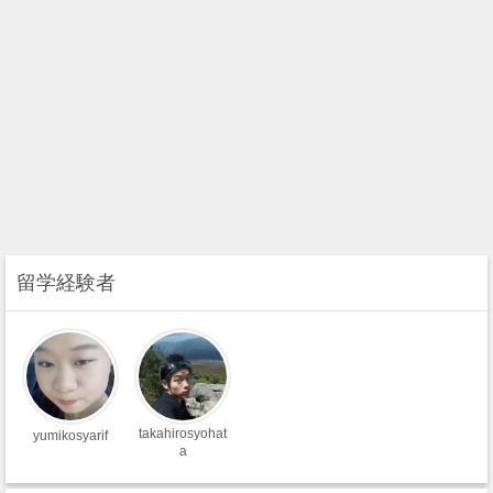
留学経験者
takahirosyohat
yumikosyarif
a