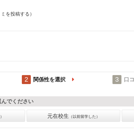
コミを投稿する）
2
3
関係性を選択
口
選んでください
元在校生
以前留学した