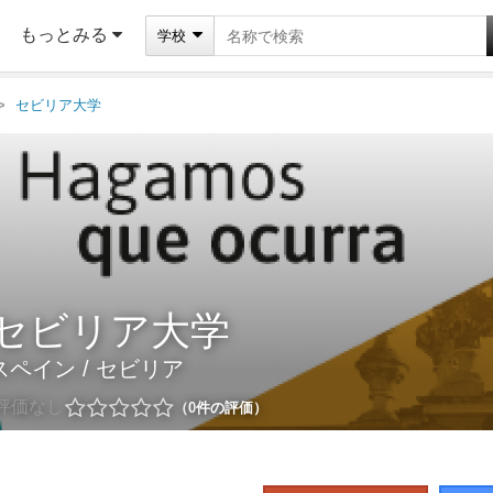
もっとみる
学校
セビリア大学
セビリア大学
スペイン
/
セビリア
評価なし
0
件の評価