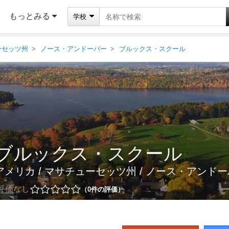
もっとみる
学校
ーセッツ州
ノース・アンドーバー
ブルックス・スクール
ブルックス・スクール
アメリカ
/
マサチューセッツ州
/
ノース・アンドー
評価なし
0
件の評価