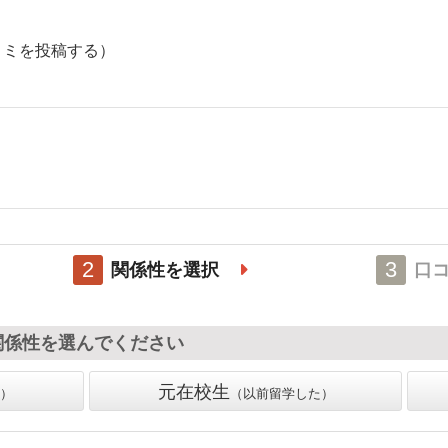
コミを投稿する）
2
3
関係性を選択
口
関係性を選んでください
元在校生
以前留学した