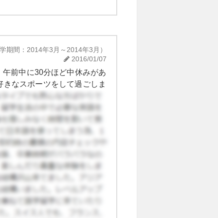
学期間：2014年3月～2014年3月）
2016/01/07
午前中に30分ほど中休みがあ
好きなスポーツをして過ごしま
気に入りでした。しょっちゅう
なそれを受け入れている。自分
は机の上に寝転がって授業を聞
の常識が海外では非常識になる
みを受けるようです。日本語の
は一ヶ月だけの滞在で、テスト
ですが、みんな興味のあるクラ
年下でしたが、話はあったので
れて、その子がいつもサポート
けたのでよくそばにいてくれた