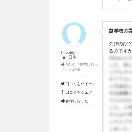
学校の
のびのび
るのです
Lovelily
日本
す。日本
4
人が「参考になっ
遅刻して
た」と評価
のペース
く人がた
口コミをツイート
のって本
口コミをシェア
クラスも
も何も受
参考になった
スをとる
とても楽
してくれ
し、色ん