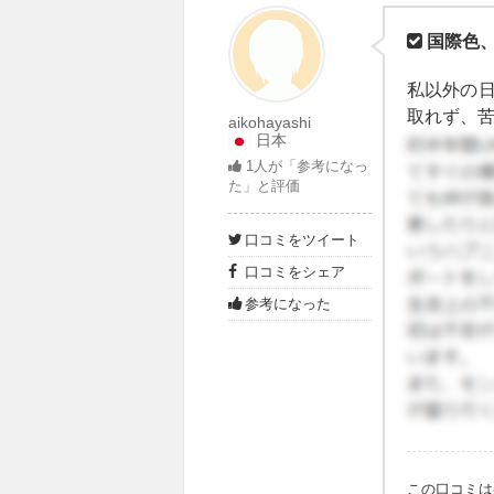
国際色
私以外の
取れず、
aikohayashi
日本
滞在しま
1
人が「参考になっ
た」と評価
口コミをツイート
口コミをシェア
参考になった
この口コミ