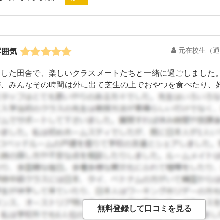
元在校生
（通
雰囲気
とした田舎で、楽しいクラスメートたちと一緒に過ごしました。
が、みんなその時間は外に出て芝生の上でおやつを食べたり、
の学校とは違う、ゆったりとした感じがとても海外らしくてお
くる子や、外で遊んで授業をサボる子もいるのに、周りはみん
を大事にしている人が多いのかなと思いました。最初驚いたの
くさんいたこと（笑）居眠りをする子はいないのですが、日本
当なんだなと思いました。授業は全て選択で、受けたい授業の
あったので、日本語で話しかけてくれる子もいました。今回私
けなくてよかったので勉強面についてはそこまでわからないの
ので真面目に勉強していたと思います。クラスメートはみんな
しかったです。私の場合、バディというパートナーがついてく
たので授業も安心して受けられました。バディと同じ授業を受
な子に紹介してくれたので一気に友達が増えました。