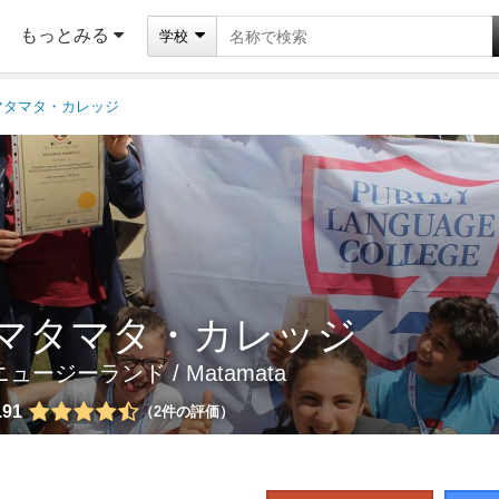
もっとみる
学校
マタマタ・カレッジ
マタマタ・カレッジ
ニュージーランド
/ Matamata
.91
2
件の評価