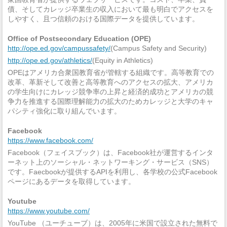
債、そしてカレッジ卒業生の収入において最も明白でアクセスを
しやすく、且つ信頼のおける国際データを提供しています。
Office of Postsecondary Education (OPE)
http://ope.ed.gov/campussafety/
(Campus Safety and Security)
http://ope.ed.gov/athletics/
(Equity in Athletics)
OPEはアメリカ合衆国教育省が管轄する組織です。高等教育での
改革、革新そして改善と高等教育へのアクセスの拡大、アメリカ
の学生向けにカレッジ競争率の上昇と経済的成功とアメリカの競
争力を推進する国際理解能力の拡大のためカレッジと大学のキャ
パシティ強化に取り組んでいます。
Facebook
https://www.facebook.com/
Facebook（フェイスブック）は、Facebook社が運営するインタ
ーネット上のソーシャル・ネットワーキング・サービス（SNS）
です。Faecbookが提供するAPIを利用し、各学校の公式Facebook
ページにあるデータを取得しています。
Youtube
https://www.youtube.com/
YouTube （ユーチューブ）は、2005年に米国で設立された無料で