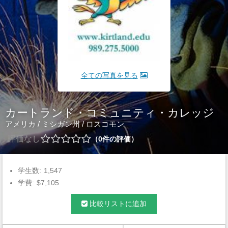
全ての写真を見る
カートランド・コミュニティ・カレッジ
アメリカ
/
ミシガン州
/
ロスコモン
評価なし
0
件の評価
学生数:
1,547
学費:
$7,105
比較リストに追加