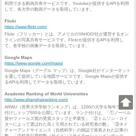
利用できる動画共有サービスです。Youtubeが提供するAPIを利用
して、各大学の動画データを取得しています。
Flickr
https://www.flickr.com/
Flickr（フリッカー）とは、アメリカのYAHOO!社が運営するオン
ラインの写真共有サービスです。Flickrが提供するAPIを利用し
て、各学校の画像データを取得しています。
Google Maps
https://www.google.com/maps/
Google Maps（グーグル マップ）は、Google社がインターネット
を通して提供している地図サービスです。Google Mapsが提供す
るAPIを利用してデータを取得しています。
Academic Ranking of World Universities
http://www.shanghairanking.com/
ARWU（世界大学学術ランキング）は、1200の大学を毎年ランク
付けしトップ500を公開しています。ランク付けは、「①ノーベル
賞やフィールズ賞の受賞スタッフと卒業生」「②トムソン・ロイ
ターによって選ばれた高く引用されている研究者の数」「③ネイ
チャーアンドサイエンス（自然科学）の雑誌で発表された記事の
数」「④科学引用指数（サイエンスサイテーションインデック