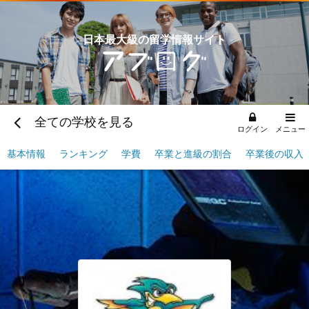
日本最大級の留学情報サイト
全ての学校を見る
ログイン
メニュー
基本情報
ランキング
学費
卒業と進級の割合
卒業後の収入