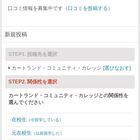
アイスホッケー
0
0
口コミ情報を募集中です
（口コミを投稿する）
ラクロス
0
0
ボート
0
0
新規投稿
セーリング
0
0
スキー
0
0
STEP1. 投稿先を選択
サッカー
0
0
カートランド・コミュニティ・カレッジ
選びなおす
ソフトボール
0
0
STEP2. 関係性を選択
スカッシュ
0
0
カートランド・コミュニティ・カレッジ
との関係性を
競泳/飛び込み
0
0
選んでください
テニス
0
0
在校生
今留学している
バレーボール
0
0
元在校生
以前留学した
水球
0
0