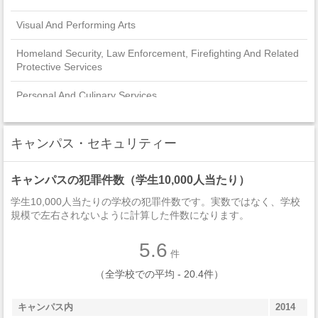
Visual And Performing Arts
Homeland Security, Law Enforcement, Firefighting And Related
Protective Services
Personal And Culinary Services
Precision Production
キャンパス・セキュリティー
Engineering Technologies And Engineering-Related Fields
キャンパスの犯罪件数（学生10,000人当たり）
Education
学生10,000人当たりの学校の犯罪件数です。実数ではなく、学校
Computer And Information Sciences And Support Services
規模で左右されないように計算した件数になります。
Communications Technologies/Technicians And Support
5.6
Services
件
（全学校での平均 - 20.4件）
Construction Trades
Legal Professions And Studies
キャンパス内
2014