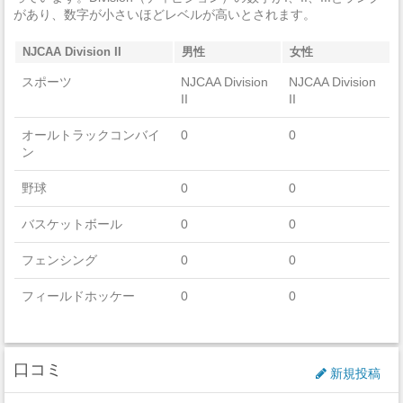
強盗
0
があり、数字が小さいほどレベルが高いとされます。
加重暴行
0
NJCAA Division II
男性
女性
窃盗
1
スポーツ
NJCAA Division
NJCAA Division
II
II
自動車盗難
0
オールトラックコンバイ
0
0
ン
放火
0
野球
0
0
バスケットボール
0
0
フェンシング
0
0
フィールドホッケー
0
0
フットボール
0
0
口コミ
ゴルフ
7
0
新規投稿