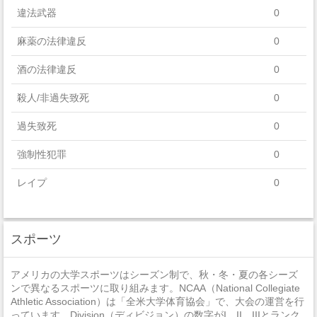
違法武器
0
麻薬の法律違反
0
酒の法律違反
0
殺人/非過失致死
0
過失致死
0
強制性犯罪
0
レイプ
0
セクハラ
0
スポーツ
非強制性犯罪
0
近親相姦
0
アメリカの大学スポーツはシーズン制で、秋・冬・夏の各シーズ
ンで異なるスポーツに取り組みます。NCAA（National Collegiate
法定強姦
0
Athletic Association）は「全米大学体育協会」で、大会の運営を行
っています。Division（ディビジョン）の数字がI、II、IIIとランク