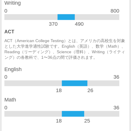
麻薬の法律違反
1
Writing
0
800
酒の法律違反
3
370
490
殺人/非過失致死
0
ACT
過失致死
0
ACT（American College Testing）とは、アメリカの高校生を対象
とした大学進学適性試験です。English（英語）、数学（Math）、
強制性犯罪
0
Reading（リーディング）、Science（理科）、Writing（ライティ
ング）の各教科で、1〜36点の間で評価されます。
レイプ
1
English
セクハラ
0
0
36
非強制性犯罪
0
18
26
近親相姦
0
Math
0
36
法定強姦
0
強盗
0
18
25
加重暴行
7