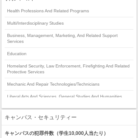
Health Professions And Related Programs
Multi/Interdisciplinary Studies
Business, Management, Marketing, And Related Support
Services
Education
Homeland Security, Law Enforcement, Firefighting And Related
Protective Services
Mechanic And Repair Technologies/Technicians
Liberal Arts And Sciences, General Studies And Humanities
Communication, Journalism, And Related Programs
キャンパス・セキュリティー
Engineering
キャンパスの犯罪件数（学生10,000人当たり）
Psychology