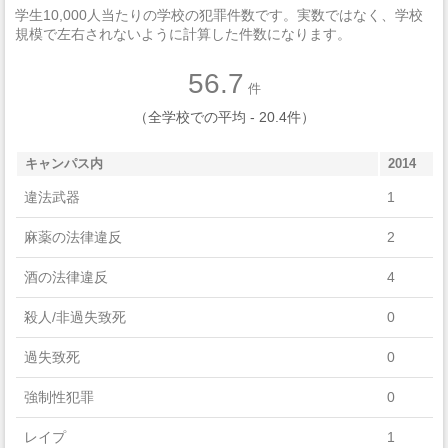
学生10,000人当たりの学校の犯罪件数です。実数ではなく、学校
Precision Production
規模で左右されないように計算した件数になります。
Computer And Information Sciences And Support Services
56.7
件
Engineering Technologies And Engineering-Related Fields
（全学校での平均 - 20.4件）
Social Sciences
キャンパス内
2014
History
違法武器
1
Physical Sciences
麻薬の法律違反
2
Visual And Performing Arts
酒の法律違反
4
English Language And Literature/Letters
殺人/非過失致死
0
Personal And Culinary Services
過失致死
0
Agriculture, Agriculture Operations, And Related Sciences
強制性犯罪
0
Biological And Biomedical Sciences
レイプ
1