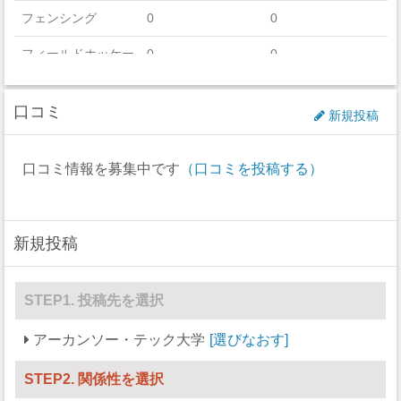
フェンシング
0
0
フィールドホッケー
0
0
フットボール
133
0
口コミ
新規投稿
ゴルフ
9
9
アイスホッケー
0
0
口コミ情報を募集中です
（口コミを投稿する）
ラクロス
0
0
ボート
0
0
新規投稿
セーリング
0
0
STEP1. 投稿先を選択
スキー
0
0
アーカンソー・テック大学
選びなおす
サッカー
0
0
ソフトボール
0
29
STEP2. 関係性を選択