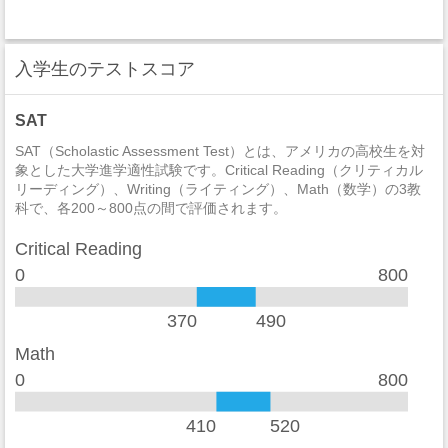
Natural Resources And Conservation
セクハラ
0
Parks, Recreation, Leisure, And Fitness Studies
入学生のテストスコア
非強制性犯罪
0
Family And Consumer Sciences/Human Sciences
近親相姦
0
SAT
Mathematics And Statistics
法定強姦
0
SAT（Scholastic Assessment Test）とは、アメリカの高校生を対
象とした大学進学適性試験です。Critical Reading（クリティカル
Foreign Languages, Literatures, And Linguistics
リーディング）、Writing（ライティング）、Math（数学）の3教
強盗
0
科で、各200～800点の間で評価されます。
Public Administration And Social Service Professions
加重暴行
10
Critical Reading
Area, Ethnic, Cultural, Gender, And Group Studies
窃盗
19
0
800
自動車盗難
0
370
490
放火
0
Math
0
800
学生寮
2014
違法武器
0
410
520