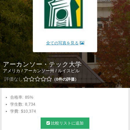
全ての写真を見る
アーカンソー・テック大学
アメリカ
/
アーカンソー州
/
ルイスビル
評価なし
0
件の評価
合格率:
85%
学生数:
8,734
学費:
$10,374
比較リストに追加