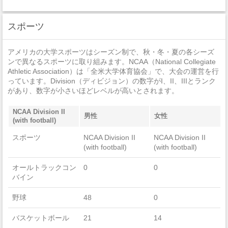
窃盗
19
スポーツ
自動車盗難
0
アメリカの大学スポーツはシーズン制で、秋・冬・夏の各シーズ
放火
0
ンで異なるスポーツに取り組みます。NCAA（National Collegiate
Athletic Association）は「全米大学体育協会」で、大会の運営を行
っています。Division（ディビジョン）の数字がI、II、IIIとランク
があり、数字が小さいほどレベルが高いとされます。
NCAA Division II
男性
女性
(with football)
スポーツ
NCAA Division II
NCAA Division II
(with football)
(with football)
オールトラックコン
0
0
バイン
野球
48
0
バスケットボール
21
14