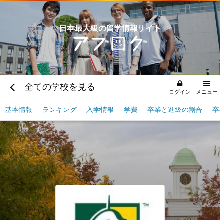
日本最大級の留学情報サイト
全ての学校を見る
ログイン
メニュー
基本情報
ランキング
入学情報
学費
卒業と進級の割合
卒