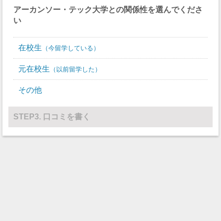
スカッシュ
0
0
アーカンソー・テック大学
との関係性を選んでくださ
い
競泳/飛び込み
0
0
テニス
0
7
在校生
今留学している
バレーボール
0
14
元在校生
以前留学した
水球
0
0
その他
レスリング
0
0
STEP3. 口コミを書く
その他
0
0