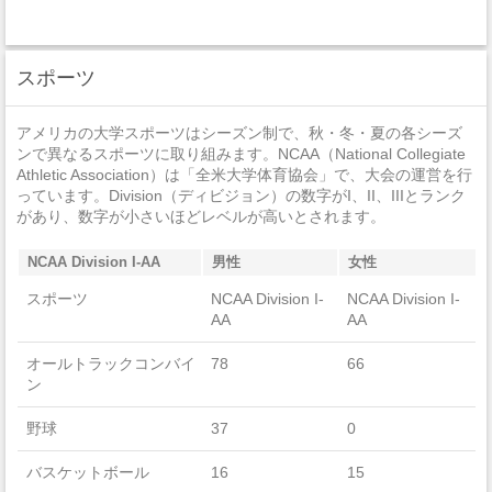
加重暴行
0
窃盗
3
スポーツ
自動車盗難
0
アメリカの大学スポーツはシーズン制で、秋・冬・夏の各シーズ
放火
0
ンで異なるスポーツに取り組みます。NCAA（National Collegiate
Athletic Association）は「全米大学体育協会」で、大会の運営を行
っています。Division（ディビジョン）の数字がI、II、IIIとランク
があり、数字が小さいほどレベルが高いとされます。
NCAA Division I-AA
男性
女性
スポーツ
NCAA Division I-
NCAA Division I-
AA
AA
オールトラックコンバイ
78
66
ン
野球
37
0
バスケットボール
16
15