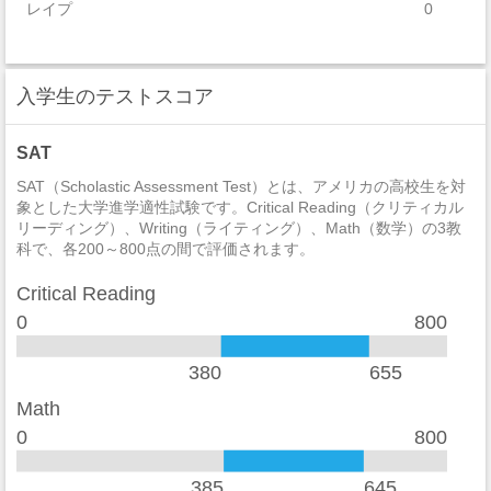
レイプ
0
セクハラ
0
入学生のテストスコア
非強制性犯罪
0
近親相姦
0
SAT
法定強姦
0
SAT（Scholastic Assessment Test）とは、アメリカの高校生を対
象とした大学進学適性試験です。Critical Reading（クリティカル
リーディング）、Writing（ライティング）、Math（数学）の3教
強盗
0
科で、各200～800点の間で評価されます。
加重暴行
0
Critical Reading
窃盗
3
0
800
自動車盗難
1
380
655
放火
0
Math
0
800
学生寮
2014
違法武器
2
385
645