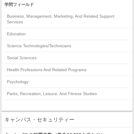
学問フィールド
Business, Management, Marketing, And Related Support
Services
Education
Science Technologies/Technicians
Social Sciences
Health Professions And Related Programs
Psychology
Parks, Recreation, Leisure, And Fitness Studies
Computer And Information Sciences And Support Services
Visual And Performing Arts
キャンパス・セキュリティー
Homeland Security, Law Enforcement, Firefighting And Related