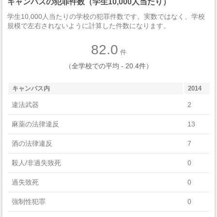
キャンパスの犯罪件数（学生10,000人当たり）
Protective Services
学生10,000人当たりの学校の犯罪件数です。実数ではなく、学校
Biological And Biomedical Sciences
規模で左右されないように計算した件数になります。
Communication, Journalism, And Related Programs
82.0
件
Public Administration And Social Service Professions
（全学校での平均 - 20.4件）
Legal Professions And Studies
キャンパス内
2014
Physical Sciences
違法武器
2
Philosophy And Religious Studies
麻薬の法律違反
13
History
酒の法律違反
7
English Language And Literature/Letters
殺人/非過失致死
0
Mathematics And Statistics
過失致死
0
Foreign Languages, Literatures, And Linguistics
強制性犯罪
0
Family And Consumer Sciences/Human Sciences