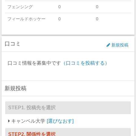
フェンシング
0
0
フィールドホッケー
0
0
フットボール
134
0
口コミ
ゴルフ
11
8
新規投稿
アイスホッケー
0
0
口コミ情報を募集中です
（口コミを投稿する）
ラクロス
0
18
ボート
0
0
新規投稿
セーリング
0
0
スキー
0
0
STEP1. 投稿先を選択
サッカー
29
30
キャンベル大学
選びなおす
ソフトボール
0
19
STEP2. 関係性を選択