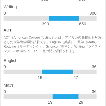
麻薬の法律違反
12
Writing
0
800
酒の法律違反
7
390
650
殺人/非過失致死
0
ACT
過失致死
0
ACT（American College Testing）とは、アメリカの高校生を対象
とした大学進学適性試験です。English（英語）、数学（Math）、
強制性犯罪
0
Reading（リーディング）、Science（理科）、Writing（ライティ
ング）の各教科で、1〜36点の間で評価されます。
レイプ
0
English
セクハラ
0
0
36
非強制性犯罪
0
15
27
近親相姦
0
Math
0
36
法定強姦
0
強盗
0
19
29