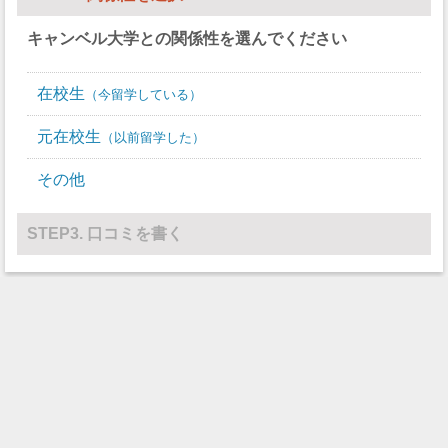
スカッシュ
0
0
キャンベル大学
との関係性を選んでください
競泳/飛び込み
0
0
在校生
テニス
9
9
今留学している
バレーボール
0
12
元在校生
以前留学した
水球
0
0
その他
レスリング
27
0
STEP3. 口コミを書く
その他
0
0