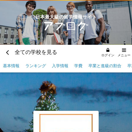
日本最大級の留学情報サイト
全ての学校を見る
ログイン
メニュー
基本情報
ランキング
入学情報
学費
卒業と進級の割合
卒