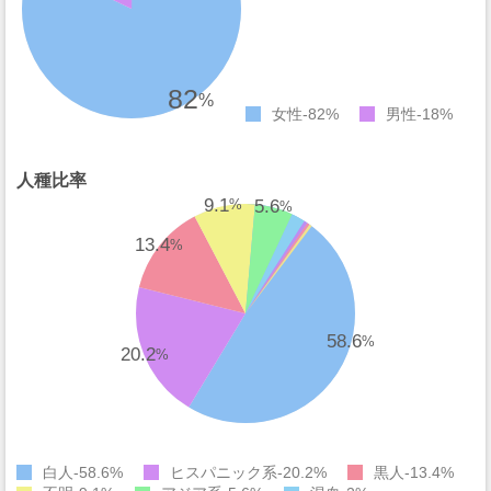
82
%
女性
82%
男性
18%
人種比率
9.1
5.6
%
%
13.4
%
58.6
%
20.2
%
白人
58.6%
ヒスパニック系
20.2%
黒人
13.4%