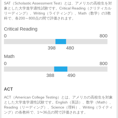
法定強姦
0
SAT（Scholastic Assessment Test）とは、アメリカの高校生を対
象とした大学進学適性試験です。Critical Reading（クリティカル
リーディング）、Writing（ライティング）、Math（数学）の3教
強盗
0
科で、各200～800点の間で評価されます。
加重暴行
0
Critical Reading
窃盗
3
0
800
自動車盗難
0
398
480
放火
0
Math
0
800
388
490
ACT
ACT（American College Testing）とは、アメリカの高校生を対象
とした大学進学適性試験です。English（英語）、数学（Math）、
Reading（リーディング）、Science（理科）、Writing（ライティ
ング）の各教科で、1〜36点の間で評価されます。