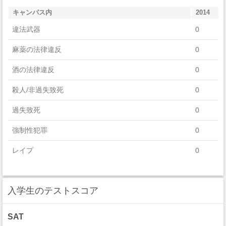
キャンパス内
2014
違法武器
0
麻薬の法律違反
0
酒の法律違反
0
殺人/非過失致死
0
過失致死
0
強制性犯罪
0
レイプ
0
セクハラ
0
入学生のテストスコア
非強制性犯罪
0
近親相姦
0
SAT