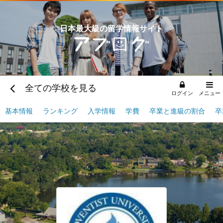
日本最大級の留学情報サイト
全ての学校を見る
ログイン
メニュー
基本情報
ランキング
入学情報
学費
卒業と進級の割合
卒