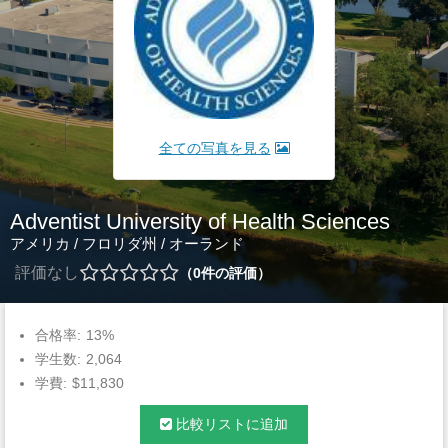
全ての写真を見る
Adventist University of Health Sciences
アメリカ
/
フロリダ州
/
オーランド
評価なし
0
件の評価
合格率:
13%
学生数:
2,064
学費:
$11,830
比較リストに追加