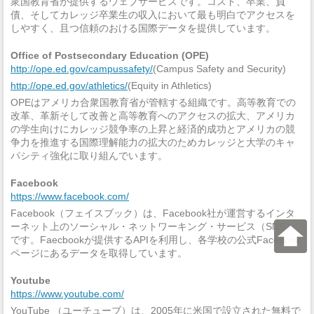
衆国教育省が提供するウェブサービスです。コスト、卒業、負
債、そしてカレッジ卒業生の収入において最も明白でアクセスを
しやすく、且つ信頼のおける国際データを提供しています。
Office of Postsecondary Education (OPE)
http://ope.ed.gov/campussafety/
(Campus Safety and Security)
http://ope.ed.gov/athletics/
(Equity in Athletics)
OPEはアメリカ合衆国教育省が管轄する組織です。高等教育での
改革、革新そして改善と高等教育へのアクセスの拡大、アメリカ
の学生向けにカレッジ競争率の上昇と経済的成功とアメリカの競
争力を推進する国際理解能力の拡大のためカレッジと大学のキャ
パシティ強化に取り組んでいます。
Facebook
https://www.facebook.com/
Facebook（フェイスブック）は、Facebook社が運営するインタ
ーネット上のソーシャル・ネットワーキング・サービス（SNS）
です。Faecbookが提供するAPIを利用し、各学校の公式Facebook
ページにあるデータを取得しています。
Youtube
https://www.youtube.com/
YouTube （ユーチューブ）は、2005年に米国で設立された無料で