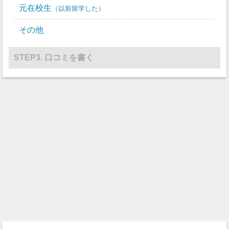
水球
元在校生
0
0
以前留学した
レスリング
0
0
その他
その他
0
0
STEP3. 口コミを書く