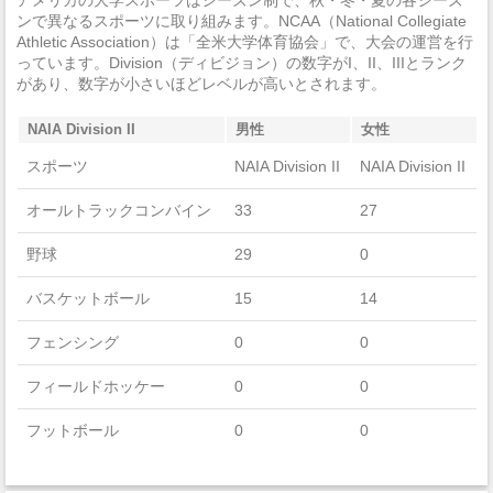
窃盗
0
ンで異なるスポーツに取り組みます。NCAA（National Collegiate
Athletic Association）は「全米大学体育協会」で、大会の運営を行
自動車盗難
0
っています。Division（ディビジョン）の数字がI、II、IIIとランク
があり、数字が小さいほどレベルが高いとされます。
放火
0
NAIA Division II
男性
女性
スポーツ
NAIA Division II
NAIA Division II
オールトラックコンバイン
33
27
野球
29
0
バスケットボール
15
14
フェンシング
0
0
フィールドホッケー
0
0
フットボール
0
0
ゴルフ
10
10