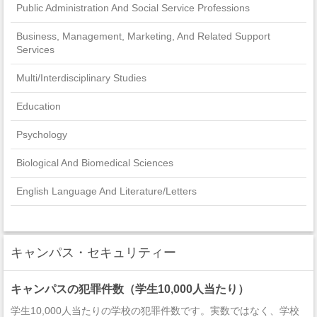
Public Administration And Social Service Professions
Business, Management, Marketing, And Related Support
Services
Multi/Interdisciplinary Studies
Education
Psychology
Biological And Biomedical Sciences
English Language And Literature/Letters
Health Professions And Related Programs
Visual And Performing Arts
キャンパス・セキュリティー
Theology And Religious Vocations
キャンパスの犯罪件数（学生10,000人当たり）
History
学生10,000人当たりの学校の犯罪件数です。実数ではなく、学校