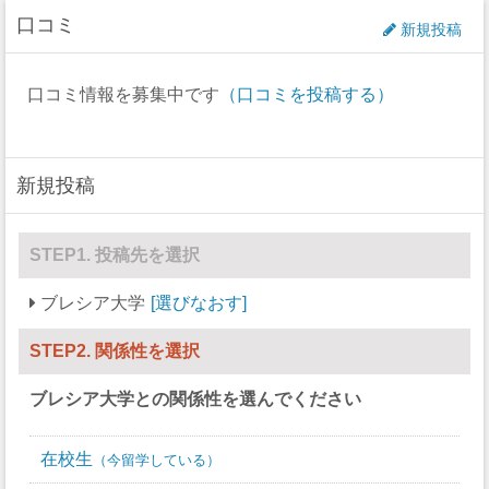
口コミ
アイスホッケー
0
0
新規投稿
ラクロス
0
0
口コミ情報を募集中です
（口コミを投稿する）
ボート
0
0
セーリング
0
0
新規投稿
スキー
0
0
サッカー
20
15
STEP1. 投稿先を選択
ソフトボール
0
23
ブレシア大学
選びなおす
スカッシュ
0
0
STEP2. 関係性を選択
競泳/飛び込み
0
0
ブレシア大学
との関係性を選んでください
テニス
8
8
在校生
今留学している
バレーボール
0
11