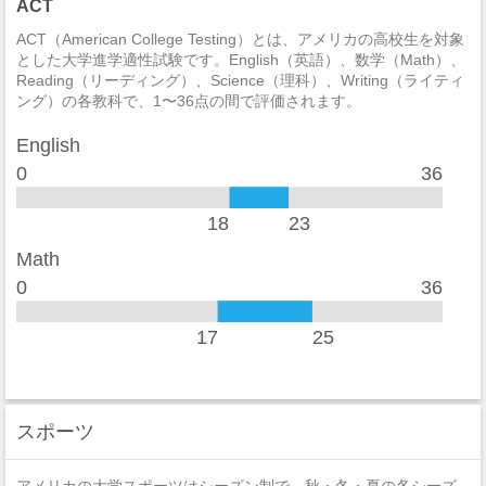
ACT
酒の法律違反
0
ACT（American College Testing）とは、アメリカの高校生を対象
とした大学進学適性試験です。English（英語）、数学（Math）、
殺人/非過失致死
0
Reading（リーディング）、Science（理科）、Writing（ライティ
ング）の各教科で、1〜36点の間で評価されます。
過失致死
0
English
強制性犯罪
0
0
36
レイプ
0
18
23
セクハラ
1
Math
0
36
非強制性犯罪
0
近親相姦
0
17
25
法定強姦
0
強盗
0
スポーツ
加重暴行
0
アメリカの大学スポーツはシーズン制で、秋・冬・夏の各シーズ