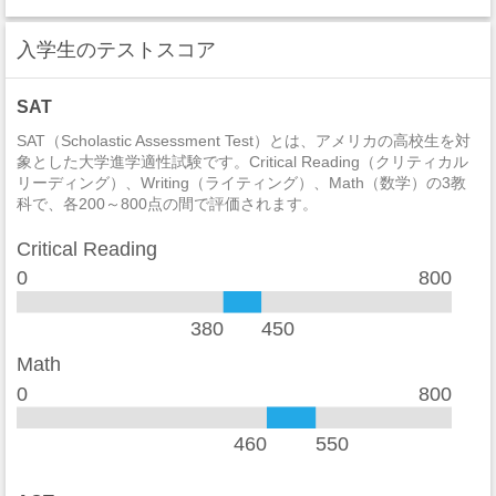
セクハラ
1
入学生のテストスコア
非強制性犯罪
0
近親相姦
0
SAT
法定強姦
0
SAT（Scholastic Assessment Test）とは、アメリカの高校生を対
象とした大学進学適性試験です。Critical Reading（クリティカル
リーディング）、Writing（ライティング）、Math（数学）の3教
強盗
0
科で、各200～800点の間で評価されます。
加重暴行
0
Critical Reading
窃盗
0
0
800
自動車盗難
0
380
450
放火
0
Math
0
800
学生寮
2014
違法武器
0
460
550
麻薬の法律違反
0