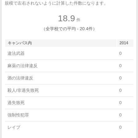
規模で左右されないように計算した件数になります。
Foreign Languages, Literatures, And Linguistics
18.9
Social Sciences
件
（全学校での平均 - 20.4件）
Physical Sciences
キャンパス内
2014
Mathematics And Statistics
違法武器
0
Liberal Arts And Sciences, General Studies And Humanities
麻薬の法律違反
0
Engineering
酒の法律違反
0
殺人/非過失致死
0
過失致死
0
強制性犯罪
0
レイプ
0