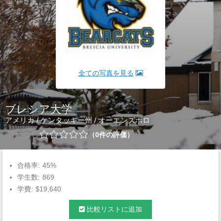
全ての写真を見る
ブレシア大学
アメリカ
/
ケンタッキー州
/
オーエンズボロ
評価なし
0
件の評価
合格率:
45%
学生数:
869
学費:
$19,640
比較リストに追加