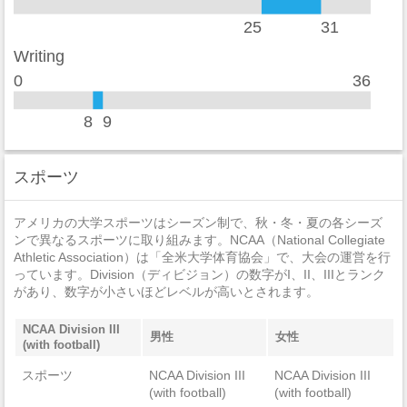
強盗
0
25
31
Writing
加重暴行
0
0
36
窃盗
0
8
9
自動車盗難
0
放火
0
スポーツ
アメリカの大学スポーツはシーズン制で、秋・冬・夏の各シーズ
ンで異なるスポーツに取り組みます。NCAA（National Collegiate
Athletic Association）は「全米大学体育協会」で、大会の運営を行
っています。Division（ディビジョン）の数字がI、II、IIIとランク
があり、数字が小さいほどレベルが高いとされます。
NCAA Division III
男性
女性
(with football)
スポーツ
NCAA Division III
NCAA Division III
(with football)
(with football)