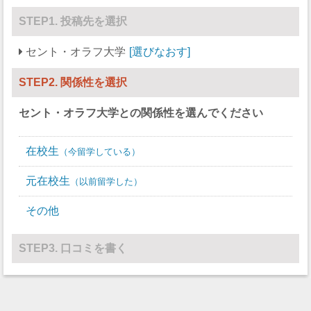
STEP1. 投稿先を選択
スキー
13
14
セント・オラフ大学
選びなおす
サッカー
46
23
ソフトボール
0
20
STEP2. 関係性を選択
スカッシュ
0
0
セント・オラフ大学
との関係性を選んでください
競泳/飛び込み
23
21
在校生
今留学している
テニス
14
10
元在校生
以前留学した
バレーボール
0
14
その他
水球
0
0
レスリング
14
0
STEP3. 口コミを書く
その他
13
13