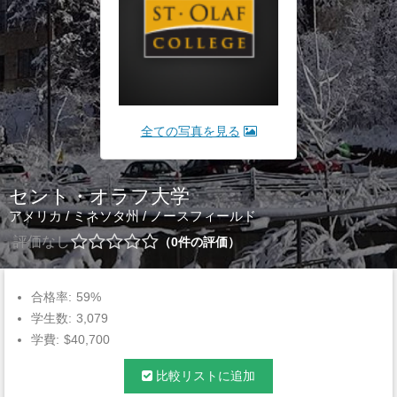
全ての写真を見る
セント・オラフ大学
アメリカ
/
ミネソタ州
/
ノースフィールド
評価なし
0
件の評価
合格率:
59%
学生数:
3,079
学費:
$40,700
比較リストに追加