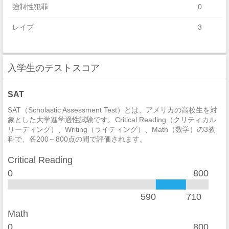
強制性犯罪
0
レイプ
3
セクハラ
4
入学生のテストスコア
非強制性犯罪
0
近親相姦
0
SAT
法定強姦
0
SAT（Scholastic Assessment Test）とは、アメリカの高校生を対
象とした大学進学適性試験です。Critical Reading（クリティカル
リーディング）、Writing（ライティング）、Math（数学）の3教
強盗
0
科で、各200～800点の間で評価されます。
加重暴行
1
Critical Reading
窃盗
3
0
800
自動車盗難
1
590
710
放火
0
Math
0
800
学生寮
2014