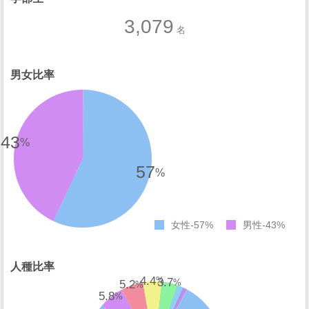
3,079
名
男女比率
43
%
57
%
女性
57%
男性
43%
人種比率
4.4
3.7
%
5.2
%
%
5.8
%