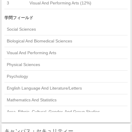
3
Visual And Performing Arts (12%)
学問フィールド
Social Sciences
Biological And Biomedical Sciences
Visual And Performing Arts
Physical Sciences
Psychology
English Language And Literature/Letters
Mathematics And Statistics
Area, Ethnic, Cultural, Gender, And Group Studies
Foreign Languages, Literatures, And Linguistics
キャンパス・セキュリティー