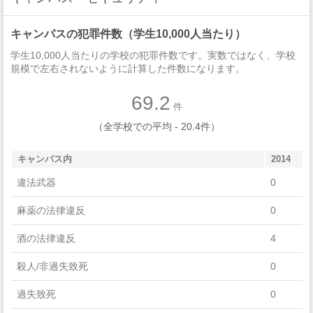
History
キャンパスの犯罪件数（学生10,000人当たり）
Natural Resources And Conservation
学生10,000人当たりの学校の犯罪件数です。実数ではなく、学校
Parks, Recreation, Leisure, And Fitness Studies
規模で左右されないように計算した件数になります。
Philosophy And Religious Studies
69.2
件
Health Professions And Related Programs
（全学校での平均 - 20.4件）
Public Administration And Social Service Professions
キャンパス内
2014
Education
違法武器
0
Computer And Information Sciences And Support Services
麻薬の法律違反
0
Liberal Arts And Sciences, General Studies And Humanities
酒の法律違反
4
Multi/Interdisciplinary Studies
殺人/非過失致死
0
Theology And Religious Vocations
過失致死
0