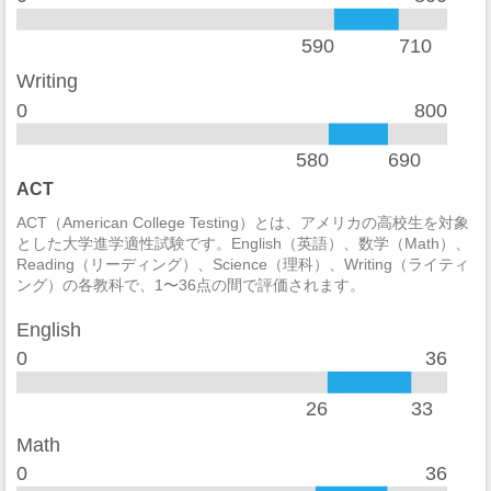
違法武器
0
590
710
麻薬の法律違反
0
Writing
0
800
酒の法律違反
2
580
690
殺人/非過失致死
0
ACT
過失致死
0
ACT（American College Testing）とは、アメリカの高校生を対象
とした大学進学適性試験です。English（英語）、数学（Math）、
強制性犯罪
0
Reading（リーディング）、Science（理科）、Writing（ライティ
ング）の各教科で、1〜36点の間で評価されます。
レイプ
1
English
セクハラ
2
0
36
非強制性犯罪
0
26
33
近親相姦
0
Math
0
36
法定強姦
0