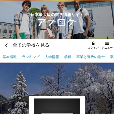
日本最大級の留学情報サイト
全ての学校を見る
ログイン
メニュー
基本情報
ランキング
入学情報
学費
卒業と進級の割合
卒