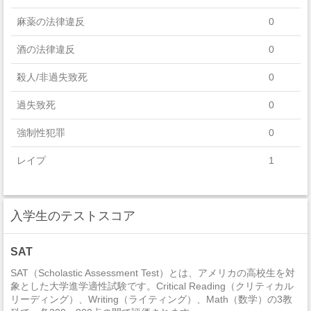
麻薬の法律違反
0
Computer And Information Sciences And Support Services
酒の法律違反
0
殺人/非過失致死
0
過失致死
0
強制性犯罪
0
レイプ
1
セクハラ
0
入学生のテストスコア
非強制性犯罪
0
近親相姦
0
SAT
法定強姦
0
SAT（Scholastic Assessment Test）とは、アメリカの高校生を対
象とした大学進学適性試験です。Critical Reading（クリティカル
リーディング）、Writing（ライティング）、Math（数学）の3教
強盗
0