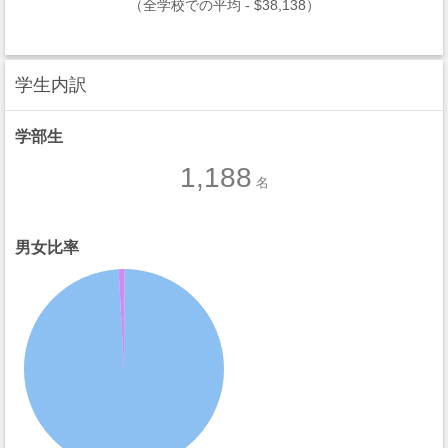
（全学校での平均 - $38,138）
学生内訳
学部生
1,188
名
男女比率