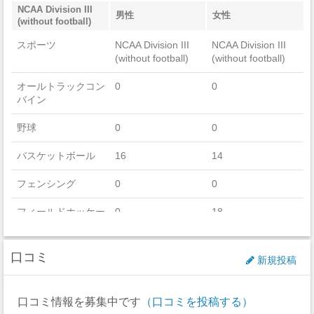
NCAA Division III
男性
女性
(without football)
スポーツ
NCAA Division III
NCAA Division III
(without football)
(without football)
オールトラックコン
0
0
バイン
野球
0
0
バスケットボール
16
14
フェンシング
0
0
フィールドホッケー
0
18
フットボール
0
0
口コミ
新規投稿
ゴルフ
0
0
アイスホッケー
0
0
口コミ情報を募集中です
（口コミを投稿する）