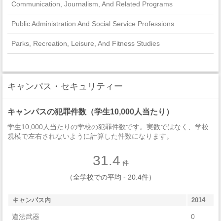
Communication, Journalism, And Related Programs
Public Administration And Social Service Professions
Parks, Recreation, Leisure, And Fitness Studies
Liberal Arts And Sciences, General Studies And Humanities
Psychology
キャンパス・セキュリティー
English Language And Literature/Letters
キャンパスの犯罪件数（学生10,000人当たり）
History
学生10,000人当たりの学校の犯罪件数です。実数ではなく、学校
規模で左右されないように計算した件数になります。
Physical Sciences
31.4
Foreign Languages, Literatures, And Linguistics
件
（全学校での平均 - 20.4件）
Education
キャンパス内
2014
Multi/Interdisciplinary Studies
違法武器
0
Visual And Performing Arts