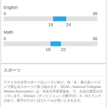
レイプ
1
English
セクハラ
0
0
36
非強制性犯罪
0
19
24
近親相姦
0
Math
0
36
法定強姦
0
強盗
0
18
22
加重暴行
0
窃盗
2
スポーツ
自動車盗難
0
アメリカの大学スポーツはシーズン制で、秋・冬・夏の各シーズ
放火
0
ンで異なるスポーツに取り組みます。NCAA（National Collegiate
Athletic Association）は「全米大学体育協会」で、大会の運営を行
っています。Division（ディビジョン）の数字がI、II、IIIとランク
があり、数字が小さいほどレベルが高いとされます。