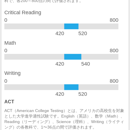
科で、各200～800点の間で評価されます。
加重暴行
0
Critical Reading
窃盗
2
0
800
自動車盗難
0
420
520
放火
0
Math
0
800
学生寮
2014
違法武器
0
420
540
麻薬の法律違反
0
Writing
0
800
酒の法律違反
0
420
520
殺人/非過失致死
0
ACT
過失致死
0
ACT（American College Testing）とは、アメリカの高校生を対象
とした大学進学適性試験です。English（英語）、数学（Math）、
強制性犯罪
0
Reading（リーディング）、Science（理科）、Writing（ライティ
ング）の各教科で、1〜36点の間で評価されます。