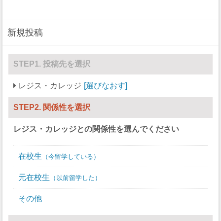
ラクロス
30
21
ボート
0
0
新規投稿
セーリング
0
0
STEP1. 投稿先を選択
スキー
0
0
レジス・カレッジ
選びなおす
サッカー
27
20
ソフトボール
0
17
STEP2. 関係性を選択
スカッシュ
0
0
レジス・カレッジ
との関係性を選んでください
競泳/飛び込み
0
0
在校生
今留学している
テニス
8
10
元在校生
以前留学した
バレーボール
14
16
その他
水球
0
0