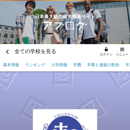
日本最大級の留学情報サイト
全ての学校を見る
ログイン
メニュー
基本情報
ランキング
入学情報
学費
卒業と進級の割合
卒