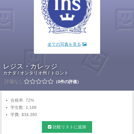
全ての写真を見る
レジス・カレッジ
カナダ
/
オンタリオ州
/
トロント
評価なし
0
件の評価
合格率:
72%
学生数:
1,188
学費:
$34,380
比較リストに追加