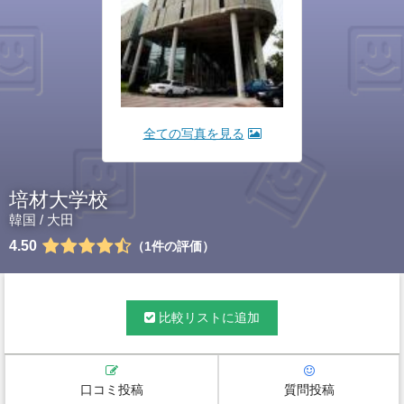
全ての写真を見る
培材大学校
韓国
/
大田
4.50
1
件の評価
比較リストに追加
口コミ投稿
質問投稿