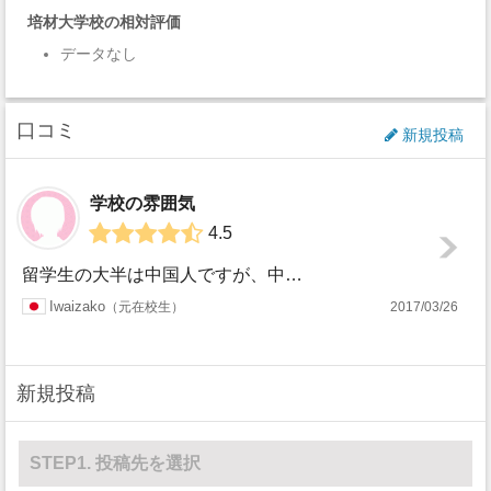
培材大学校の相対評価
データなし
口コミ
新規投稿
学校の雰囲気
4.5
留学生の大半は中国人ですが、中には韓国語教育院に通うアフリカ系、ヨーロッパ系の留学生もいます。校舎は山の中腹にあるので、校舎間の移動の際に急な坂を上り下り...
Iwaizako
元在校生
2017/03/26
新規投稿
STEP1. 投稿先を選択