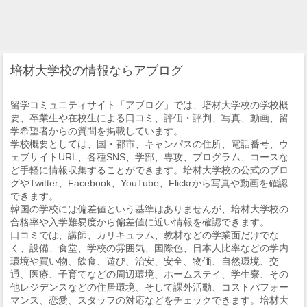
培材大学校の情報ならアブログ
留学コミュニティサイト「アブログ」では、培材大学校の学校概
要、卒業生や在校生による口コミ、評価・評判、写真、動画、留
学希望者からの質問を掲載しています。
学校概要としては、国・都市、キャンパスの住所、電話番号、ウ
ェブサイトURL、各種SNS、学部、専攻、プログラム、コースな
ど手軽に情報収集することができます。培材大学校の公式のブロ
グやTwitter、Facebook、YouTube、Flickrから写真や動画を確認
できます。
韓国の学校には偏差値という基準はありませんが、培材大学校の
合格率や入学難易度から偏差値に近い情報を確認できます。
口コミでは、講師、カリキュラム、教材などの学業面だけでな
く、設備、食堂、学校の雰囲気、国際色、日本人比率などの学内
環境や買い物、飲食、遊び、治安、安全、物価、自然環境、交
通、医療、子育てなどの周辺環境、ホームステイ、学生寮、その
他レジデンスなどの住居環境、そして課外活動、コストパフォー
マンス、恋愛、スタッフの対応などをチェックできます。培材大