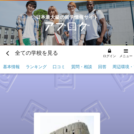
日本最大級の留学情報サイト
全ての学校を見る
ログイン
メニュー
基本情報
ランキング
口コミ
質問・相談
回答
周辺環境・