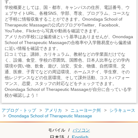
す。
学校概要としては、国・都市、キャンパスの住所、電話番号、ウ
ェブサイトURL、各種SNS、学部、専攻、プログラム、コースな
ど手軽に情報収集することができます。Onondaga School of
Therapeutic Massageの公式のブログやTwitter、Facebook、
YouTube、Flickrから写真や動画を確認できます。
アメリカの学校には偏差値という基準はありませんが、Onondaga
School of Therapeutic Massageの合格率や入学難易度から偏差値
に近い情報を確認できます。
口コミでは、講師、カリキュラム、教材などの学業面だけでな
く、設備、食堂、学校の雰囲気、国際色、日本人比率などの学内
環境や買い物、飲食、遊び、治安、安全、物価、自然環境、交
通、医療、子育てなどの周辺環境、ホームステイ、学生寮、その
他レジデンスなどの住居環境、そして課外活動、コストパフォー
マンス、恋愛、スタッフの対応などをチェックできます。
Onondaga School of Therapeutic Massageが自分に合っている学
校か確認しよう！
アブログ・トップ
アメリカ
ニューヨーク州
シラキュース
Onondaga School of Therapeutic Massage
モバイル
/
パソコン
日本語
/
English