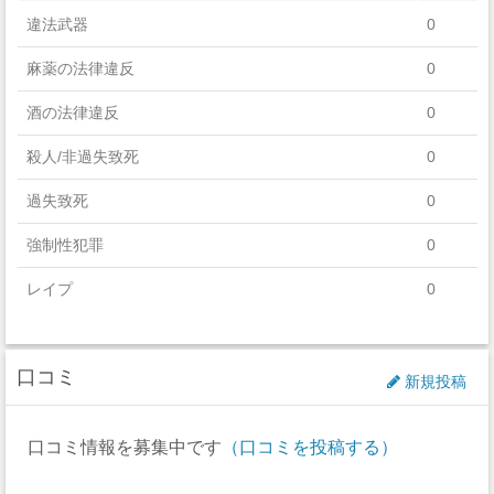
違法武器
0
麻薬の法律違反
0
酒の法律違反
0
殺人/非過失致死
0
過失致死
0
強制性犯罪
0
レイプ
0
セクハラ
0
口コミ
非強制性犯罪
0
新規投稿
近親相姦
0
口コミ情報を募集中です
（口コミを投稿する）
法定強姦
0