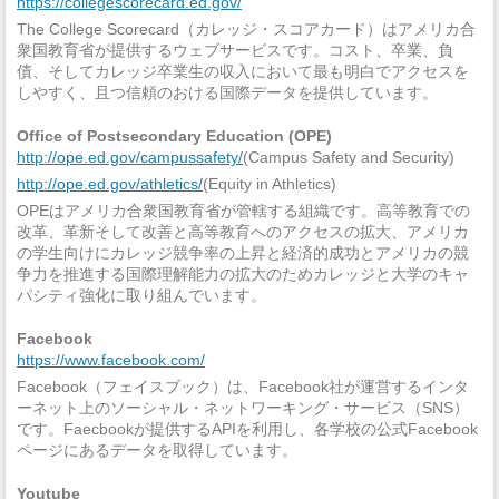
https://collegescorecard.ed.gov/
The College Scorecard（カレッジ・スコアカード）はアメリカ合
衆国教育省が提供するウェブサービスです。コスト、卒業、負
債、そしてカレッジ卒業生の収入において最も明白でアクセスを
しやすく、且つ信頼のおける国際データを提供しています。
Office of Postsecondary Education (OPE)
http://ope.ed.gov/campussafety/
(Campus Safety and Security)
http://ope.ed.gov/athletics/
(Equity in Athletics)
OPEはアメリカ合衆国教育省が管轄する組織です。高等教育での
改革、革新そして改善と高等教育へのアクセスの拡大、アメリカ
の学生向けにカレッジ競争率の上昇と経済的成功とアメリカの競
争力を推進する国際理解能力の拡大のためカレッジと大学のキャ
パシティ強化に取り組んでいます。
Facebook
https://www.facebook.com/
Facebook（フェイスブック）は、Facebook社が運営するインタ
ーネット上のソーシャル・ネットワーキング・サービス（SNS）
です。Faecbookが提供するAPIを利用し、各学校の公式Facebook
ページにあるデータを取得しています。
Youtube