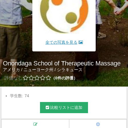
全ての写真を見る
Onondaga School of Therapeutic Massage
アメリカ
/
ニューヨーク州
/
シラキュース
評価なし
0
件の評価
学生数:
74
比較リストに追加