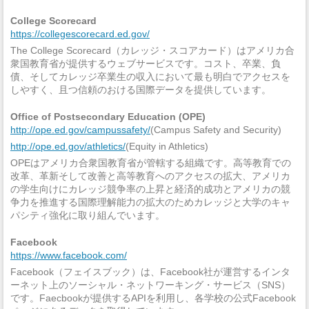
College Scorecard
https://collegescorecard.ed.gov/
The College Scorecard（カレッジ・スコアカード）はアメリカ合
衆国教育省が提供するウェブサービスです。コスト、卒業、負
債、そしてカレッジ卒業生の収入において最も明白でアクセスを
しやすく、且つ信頼のおける国際データを提供しています。
Office of Postsecondary Education (OPE)
http://ope.ed.gov/campussafety/
(Campus Safety and Security)
http://ope.ed.gov/athletics/
(Equity in Athletics)
OPEはアメリカ合衆国教育省が管轄する組織です。高等教育での
改革、革新そして改善と高等教育へのアクセスの拡大、アメリカ
の学生向けにカレッジ競争率の上昇と経済的成功とアメリカの競
争力を推進する国際理解能力の拡大のためカレッジと大学のキャ
パシティ強化に取り組んでいます。
Facebook
https://www.facebook.com/
Facebook（フェイスブック）は、Facebook社が運営するインタ
ーネット上のソーシャル・ネットワーキング・サービス（SNS）
です。Faecbookが提供するAPIを利用し、各学校の公式Facebook