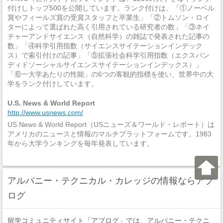
付けしトップ500を公開しています。ランク付けは、「①ノーベル
賞やフィールズ賞の受賞スタッフと卒業生」「②トムソン・ロイ
ターによって選ばれた高く引用されている研究者の数」「③ネイ
チャーアンドサイエンス（自然科学）の雑誌で発表された記事の
数」「④科学引用指数（サイエンスサイテーションインデック
ス）で索引付けの記事」「⑤拡張社会科学引用指数（エクスパン
ディドソーシャルサイエンスサイテーションインデックス）」
「⑥一大学あたりの性能」の6つの客観的指標を使い、世界中の大
学をランク付けしています。
U.S. News & World Report
http://www.usnews.com/
US News & World Report（USニューズ＆ワールド・レポート）は
アメリカのニュースと情報のマルチプラットフォームです。1983
年から大学ランキングを毎年発表しています。
アルバニー・テクニカル・カレッジの情報ならアブ
ログ
留学コミュニティサイト「アブログ」では、アルバニー・テクニ