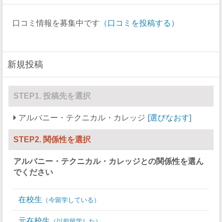
ラクロス
0
0
口コミ情報を募集中です
（口コミを投稿する）
ボート
0
0
セーリング
0
0
新規投稿
スキー
0
0
サッカー
0
0
STEP1. 投稿先を選択
ソフトボール
0
0
アルバニー・テクニカル・カレッジ
選びなおす
スカッシュ
0
0
STEP2. 関係性を選択
競泳/飛び込み
0
0
アルバニー・テクニカル・カレッジ
との関係性を選ん
テニス
0
0
でください
バレーボール
0
0
在校生
今留学している
水球
0
0
元在校生
以前留学した