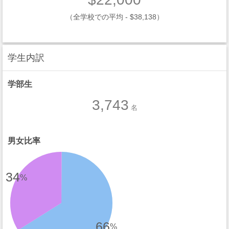
（全学校での平均 - $38,138）
学生内訳
学部生
3,743
名
男女比率
34
%
66
%