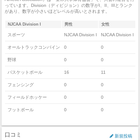
っています。Division（ディビジョン）の数字がI、II、IIIとランク
強盗
0
があり、数字が小さいほどレベルが高いとされます。
加重暴行
0
NJCAA Division I
男性
女性
窃盗
0
スポーツ
NJCAA Division I
NJCAA Division I
自動車盗難
1
オールトラックコンバイン
0
0
放火
0
野球
0
0
バスケットボール
16
11
フェンシング
0
0
フィールドホッケー
0
0
フットボール
0
0
ゴルフ
0
0
口コミ
アイスホッケー
0
0
新規投稿