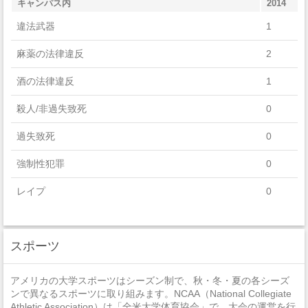
キャンパス内
2014
Communications Technologies/Technicians And Support
違法武器
1
Services
麻薬の法律違反
2
酒の法律違反
1
殺人/非過失致死
0
過失致死
0
強制性犯罪
0
レイプ
0
セクハラ
1
スポーツ
非強制性犯罪
0
近親相姦
0
アメリカの大学スポーツはシーズン制で、秋・冬・夏の各シーズ
ンで異なるスポーツに取り組みます。NCAA（National Collegiate
法定強姦
0
Athletic Association）は「全米大学体育協会」で、大会の運営を行