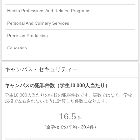
Health Professions And Related Programs
Personal And Culinary Services
Precision Production
Education
Family And Consumer Sciences/Human Sciences
キャンパス・セキュリティー
Construction Trades
キャンパスの犯罪件数（学生10,000人当たり）
Transportation And Materials Moving
学生10,000人当たりの学校の犯罪件数です。実数ではなく、学校
Computer And Information Sciences And Support Services
規模で左右されないように計算した件数になります。
Agriculture, Agriculture Operations, And Related Sciences
16.5
件
Visual And Performing Arts
（全学校での平均 - 20.4件）
Engineering Technologies And Engineering-Related Fields