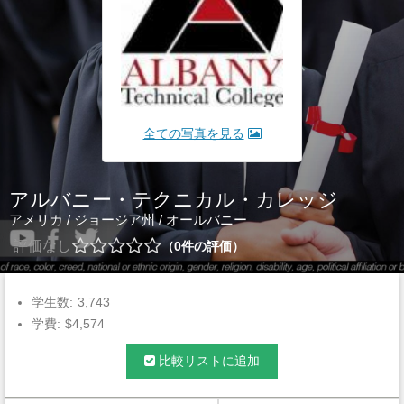
全ての写真を見る
アルバニー・テクニカル・カレッジ
アメリカ
/
ジョージア州
/
オールバニー
評価なし
0
件の評価
学生数:
3,743
学費:
$4,574
比較リストに追加