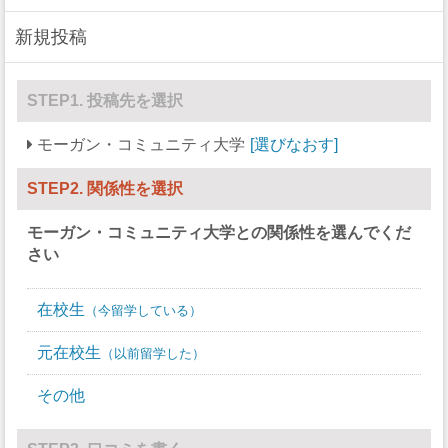
強盗
0
新規投稿
加重暴行
0
窃盗
0
STEP1. 投稿先を選択
自動車盗難
0
モーガン・コミュニティ大学
選びなおす
放火
0
STEP2. 関係性を選択
モーガン・コミュニティ大学
との関係性を選んでくだ
さい
在校生
今留学している
元在校生
以前留学した
その他