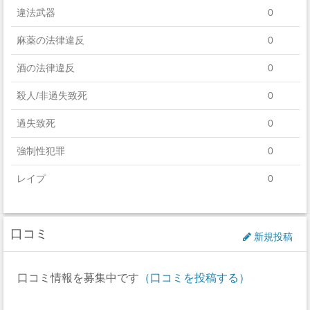
違法武器
0
麻薬の法律違反
0
酒の法律違反
0
殺人/非過失致死
0
過失致死
0
強制性犯罪
0
レイプ
0
セクハラ
0
口コミ
非強制性犯罪
0
新規投稿
近親相姦
0
口コミ情報を募集中です
（口コミを投稿する）
法定強姦
0