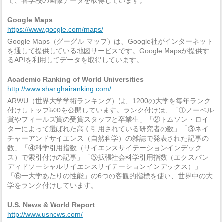
て、各学校の画像データを取得しています。
Google Maps
https://www.google.com/maps/
Google Maps（グーグル マップ）は、Google社がインターネット
を通して提供している地図サービスです。Google Mapsが提供す
るAPIを利用してデータを取得しています。
Academic Ranking of World Universities
http://www.shanghairanking.com/
ARWU（世界大学学術ランキング）は、1200の大学を毎年ランク
付けしトップ500を公開しています。ランク付けは、「①ノーベル
賞やフィールズ賞の受賞スタッフと卒業生」「②トムソン・ロイ
ターによって選ばれた高く引用されている研究者の数」「③ネイ
チャーアンドサイエンス（自然科学）の雑誌で発表された記事の
数」「④科学引用指数（サイエンスサイテーションインデック
ス）で索引付けの記事」「⑤拡張社会科学引用指数（エクスパン
ディドソーシャルサイエンスサイテーションインデックス）」
「⑥一大学あたりの性能」の6つの客観的指標を使い、世界中の大
学をランク付けしています。
U.S. News & World Report
http://www.usnews.com/