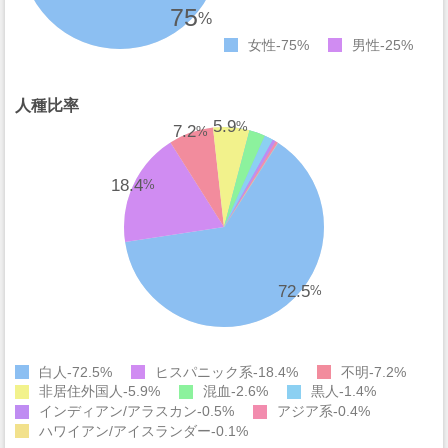
75
%
女性
75%
男性
25%
人種比率
5.9
%
7.2
%
18.4
%
72.5
%
白人
72.5%
ヒスパニック系
18.4%
不明
7.2%
非居住外国人
5.9%
混血
2.6%
黒人
1.4%
インディアン/アラスカン
0.5%
アジア系
0.4%
ハワイアン/アイスランダー
0.1%