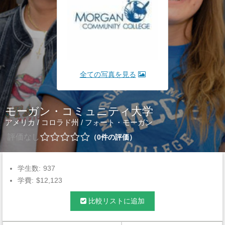
全ての写真を見る
モーガン・コミュニティ大学
アメリカ
/
コロラド州
/
フォート・モーガン
評価なし
0
件の評価
学生数:
937
学費:
$12,123
比較リストに追加