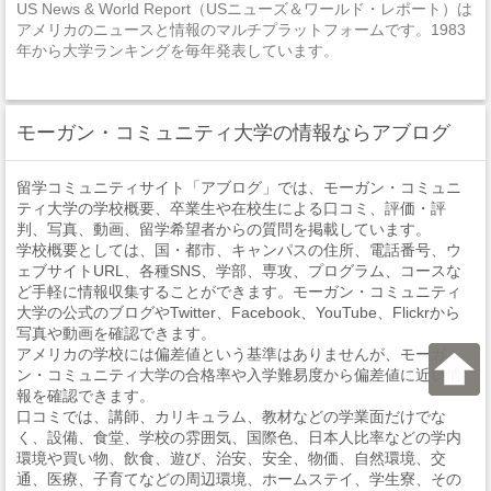
US News & World Report（USニューズ＆ワールド・レポート）は
アメリカのニュースと情報のマルチプラットフォームです。1983
年から大学ランキングを毎年発表しています。
モーガン・コミュニティ大学の情報ならアブログ
留学コミュニティサイト「アブログ」では、モーガン・コミュニ
ティ大学の学校概要、卒業生や在校生による口コミ、評価・評
判、写真、動画、留学希望者からの質問を掲載しています。
学校概要としては、国・都市、キャンパスの住所、電話番号、ウ
ェブサイトURL、各種SNS、学部、専攻、プログラム、コースな
ど手軽に情報収集することができます。モーガン・コミュニティ
大学の公式のブログやTwitter、Facebook、YouTube、Flickrから
写真や動画を確認できます。
アメリカの学校には偏差値という基準はありませんが、モーガ
ン・コミュニティ大学の合格率や入学難易度から偏差値に近い情
報を確認できます。
口コミでは、講師、カリキュラム、教材などの学業面だけでな
く、設備、食堂、学校の雰囲気、国際色、日本人比率などの学内
環境や買い物、飲食、遊び、治安、安全、物価、自然環境、交
通、医療、子育てなどの周辺環境、ホームステイ、学生寮、その