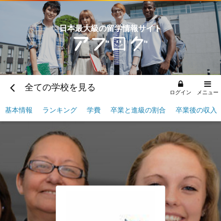
日本最大級の留学情報サイト
全ての学校を見る
ログイン
メニュー
基本情報
ランキング
学費
卒業と進級の割合
卒業後の収入