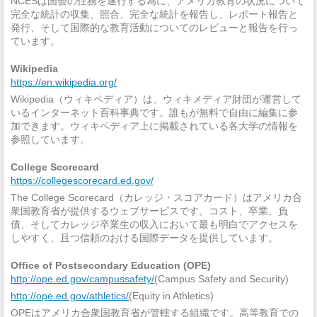
NCESは国会の任務を遂行する為に、アメリカ教育の状況について
完全な統計の収集、照合、完全な統計を報告し、レポート報告と
発行、そして国際的な教育活動についてのレビューと報告を行っ
ています。
Wikipedia
https://en.wikipedia.org/
Wikipedia（ウィキペディア）は、ウィキメディア財団が運営して
いるインターネット百科事典です。誰もが無料で自由に編集に参
加できます。ウィキペディア上に掲載されている各大学の情報を
参照しています。
College Scorecard
https://collegescorecard.ed.gov/
The College Scorecard（カレッジ・スコアカード）はアメリカ合
衆国教育省が提供するウェブサービスです。コスト、卒業、負
債、そしてカレッジ卒業生の収入において最も明白でアクセスを
しやすく、且つ信頼のおける国際データを提供しています。
Office of Postsecondary Education (OPE)
http://ope.ed.gov/campussafety/
(Campus Safety and Security)
http://ope.ed.gov/athletics/
(Equity in Athletics)
OPEはアメリカ合衆国教育省が管轄する組織です。高等教育での