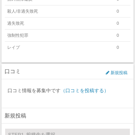
殺人/非過失致死
0
過失致死
0
強制性犯罪
0
レイプ
0
セクハラ
0
口コミ
非強制性犯罪
0
新規投稿
近親相姦
0
口コミ情報を募集中です
（口コミを投稿する）
法定強姦
0
強盗
0
新規投稿
加重暴行
0
窃盗
0
STEP1. 投稿先を選択