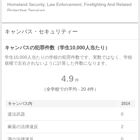
Homeland Security, Law Enforcement, Firefighting And Related
Protective Services
Multi/Interdisciplinary Studies
キャンパス・セキュリティー
Communication, Journalism, And Related Programs
キャンパスの犯罪件数（学生10,000人当たり）
Engineering Technologies And Engineering-Related Fields
学生10,000人当たりの学校の犯罪件数です。実数ではなく、学校
Library Science
規模で左右されないように計算した件数になります。
Visual And Performing Arts
4.9
件
Family And Consumer Sciences/Human Sciences
（全学校での平均 - 20.4件）
Engineering
キャンパス内
2014
違法武器
0
麻薬の法律違反
2
酒の法律違反
0