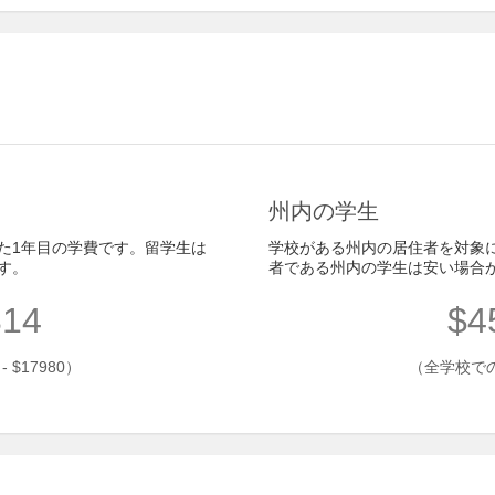
州内の学生
た1年目の学費です。留学生は
学校がある州内の居住者を対象
す。
者である州内の学生は安い場合
314
$4
$17980）
（全学校での平