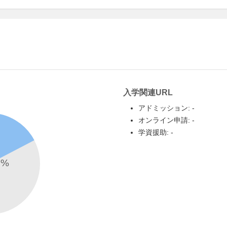
入学関連URL
アドミッション: -
オンライン申請: -
学資援助: -
2
%