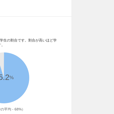
る学生の割合です。割合が高いほど学
す。
5.2
%
平均 - 68%）