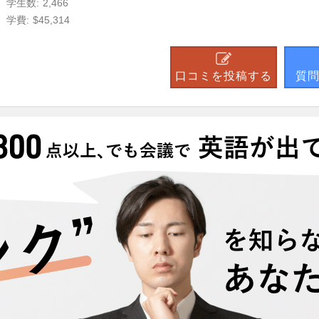
学生数:
2,466
学費:
$45,314
口コミを投稿する
質