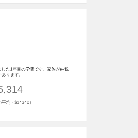
にした1年目の学費です。家族が納税
があります。
5,314
均 - $14340）