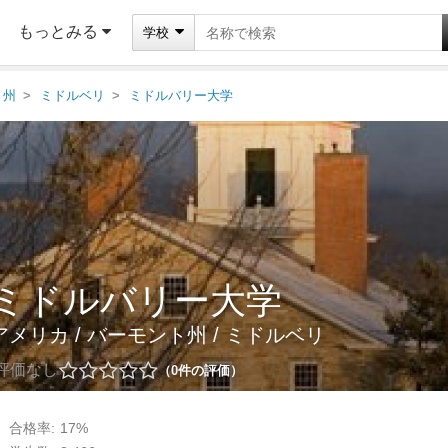
もっとみる
学校
ト州
ミドルベリ
ミドルバリー大学
ミドルバリー大学
アメリカ
/
バーモント州
/
ミドルベリ
評価なし
0
件の評価
合格率:
17%