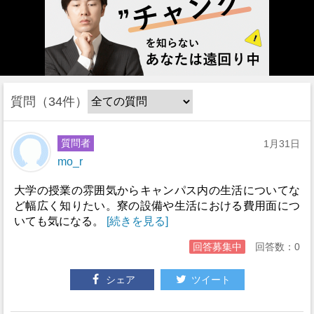
質問
34件
質問者
1月31日
mo_r
大学の授業の雰囲気からキャンパス内の生活についてな
ど幅広く知りたい。寮の設備や生活における費用面につ
いても気になる。
[続きを見る]
回答募集中
回答数：0
シェア
ツイート