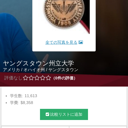
全ての写真を見る
ヤングスタウン州立大学
アメリカ
/
オハイオ州
/
ヤングスタウン
評価なし
0
件の評価
学生数:
11,613
学費:
$8,358
比較リストに追加