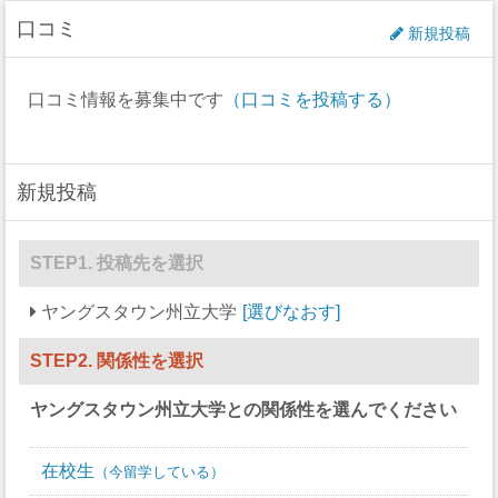
過失致死
0
口コミ
ゴルフ
10
10
新規投稿
強制性犯罪
0
アイスホッケー
0
0
口コミ情報を募集中です
（口コミを投稿する）
レイプ
0
ラクロス
0
0
セクハラ
0
ボート
0
0
新規投稿
非強制性犯罪
0
セーリング
0
0
近親相姦
0
スキー
0
0
STEP1. 投稿先を選択
法定強姦
0
サッカー
0
30
ヤングスタウン州立大学
選びなおす
強盗
0
ソフトボール
0
20
STEP2. 関係性を選択
加重暴行
0
スカッシュ
0
0
ヤングスタウン州立大学
との関係性を選んでください
窃盗
0
競泳/飛び込み
0
19
自動車盗難
0
在校生
テニス
14
7
今留学している