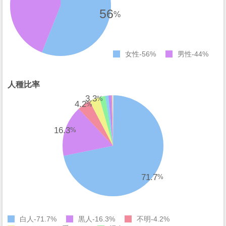
56
%
女性
56%
男性
44%
人種比率
3.3
%
4.2
%
16.3
%
71.7
%
白人
71.7%
黒人
16.3%
不明
4.2%