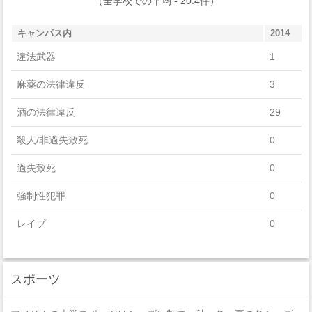
（全学校での平均 - 20.4件）
Psychology
キャンパス内
2014
Physical Sciences
違法武器
1
Parks, Recreation, Leisure, And Fitness Studies
麻薬の法律違反
3
Communication, Journalism, And Related Programs
酒の法律違反
29
History
殺人/非過失致死
0
Family And Consumer Sciences/Human Sciences
過失致死
0
Philosophy And Religious Studies
強制性犯罪
0
Mathematics And Statistics
レイプ
0
Natural Resources And Conservation
セクハラ
1
Foreign Languages, Literatures, And Linguistics
スポーツ
非強制性犯罪
0
Multi/Interdisciplinary Studies
近親相姦
0