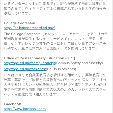
いるインターネット百科事典です。誰もが無料で自由に編集に参
加できます。ウィキペディア上に掲載されている各大学の情報を
参照しています。
College Scorecard
https://collegescorecard.ed.gov/
The College Scorecard（カレッジ・スコアカード）はアメリカ合
衆国教育省が提供するウェブサービスです。コスト、卒業、負
債、そしてカレッジ卒業生の収入において最も明白でアクセスを
しやすく、且つ信頼のおける国際データを提供しています。
Office of Postsecondary Education (OPE)
http://ope.ed.gov/campussafety/
(Campus Safety and Security)
http://ope.ed.gov/athletics/
(Equity in Athletics)
OPEはアメリカ合衆国教育省が管轄する組織です。高等教育での
改革、革新そして改善と高等教育へのアクセスの拡大、アメリカ
の学生向けにカレッジ競争率の上昇と経済的成功とアメリカの競
争力を推進する国際理解能力の拡大のためカレッジと大学のキャ
パシティ強化に取り組んでいます。
Facebook
https://www.facebook.com/