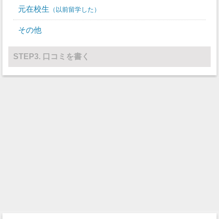
放火
0
バレーボール
0
17
元在校生
以前留学した
水球
0
0
その他
レスリング
0
0
STEP3. 口コミを書く
その他
0
0