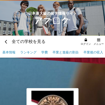
日本最大級の留学情報サイト
全ての学校を見る
ログイン
メニュー
基本情報
ランキング
学費
卒業と進級の割合
卒業後の収入