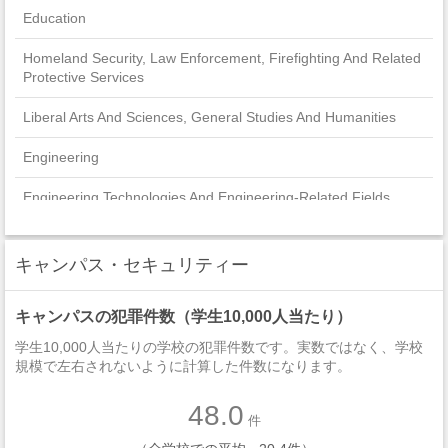
Education
Homeland Security, Law Enforcement, Firefighting And Related
Protective Services
Liberal Arts And Sciences, General Studies And Humanities
Engineering
Engineering Technologies And Engineering-Related Fields
Public Administration And Social Service Professions
キャンパス・セキュリティー
Biological And Biomedical Sciences
キャンパスの犯罪件数（学生10,000人当たり）
Social Sciences
学生10,000人当たりの学校の犯罪件数です。実数ではなく、学校
Computer And Information Sciences And Support Services
規模で左右されないように計算した件数になります。
Visual And Performing Arts
48.0
件
English Language And Literature/Letters