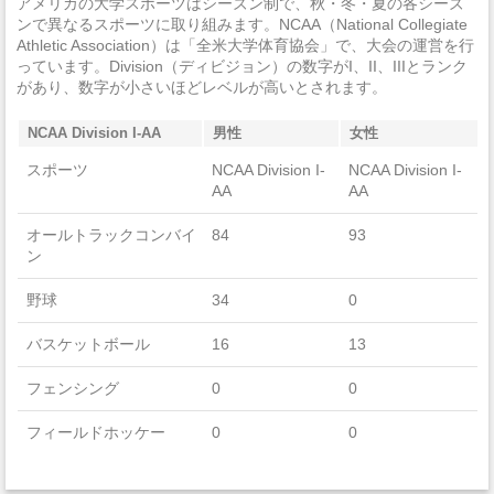
アメリカの大学スポーツはシーズン制で、秋・冬・夏の各シーズ
Area, Ethnic, Cultural, Gender, And Group Studies
ンで異なるスポーツに取り組みます。NCAA（National Collegiate
法定強姦
0
Athletic Association）は「全米大学体育協会」で、大会の運営を行
っています。Division（ディビジョン）の数字がI、II、IIIとランク
強盗
1
があり、数字が小さいほどレベルが高いとされます。
加重暴行
0
NCAA Division I-AA
男性
女性
窃盗
0
スポーツ
NCAA Division I-
NCAA Division I-
AA
AA
自動車盗難
0
オールトラックコンバイ
84
93
ン
放火
0
学生寮
2014
野球
34
0
違法武器
0
バスケットボール
16
13
麻薬の法律違反
1
フェンシング
0
0
酒の法律違反
24
フィールドホッケー
0
0
殺人/非過失致死
0
フットボール
103
0