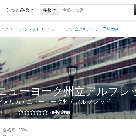
もっとみる
学校
ーク州
アルフレッド
ニューヨーク州立アルフレッド工科大学
ニューヨーク州立アルフレ
アメリカ
/
ニューヨーク州
/
アルフレッド
評価なし
0
件の評価
合格率:
55%