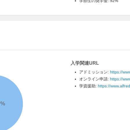
学部生の奨学金: 92%
入学関連URL
アドミッション:
https://www
オンライン申請:
https://ww
学資援助:
https://www.alfre
9
%