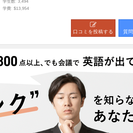
学生数:
3,494
学費:
$13,954
口コミを投稿する
質