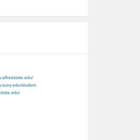
.alfredstate.edu/
w.suny.edu/student
dstate.edu/