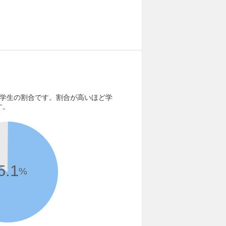
る学生の割合です。割合が高いほど学
す。
5.1
%