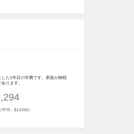
にした1年目の学費です。家族が納税
があります。
,294
均 - $14340）