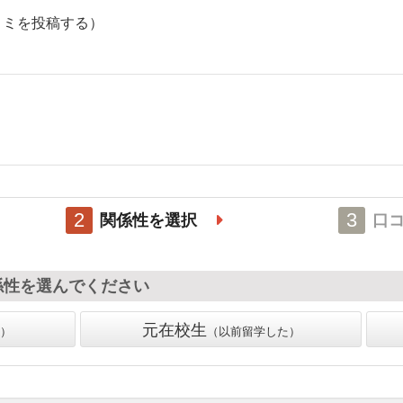
コミを投稿する）
2
3
関係性を選択
口
係性を選んでください
元在校生
以前留学した