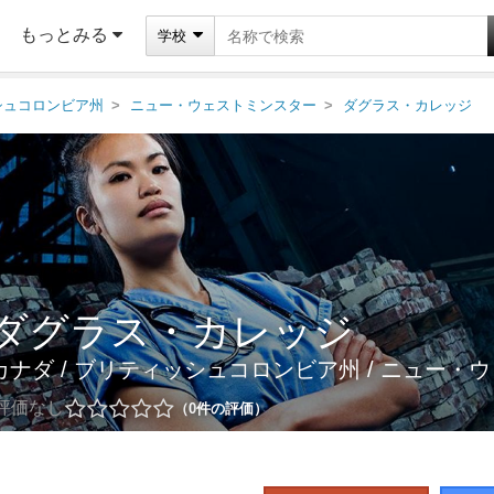
もっとみる
学校
シュコロンビア州
ニュー・ウェストミンスター
ダグラス・カレッジ
ダグラス・カレッジ
カナダ
/
ブリティッシュコロンビア州
/
ニュー・ウ
評価なし
0
件の評価