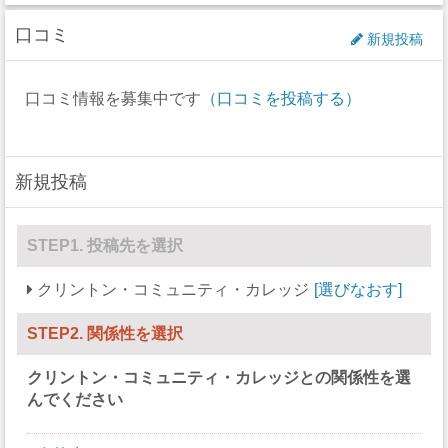
過失致死
0
口コミ
ゴルフ
0
0
新規投稿
強制性犯罪
0
アイスホッケー
0
0
口コミ情報を募集中です
（口コミを投稿する）
レイプ
0
ラクロス
0
0
セクハラ
3
ボート
0
0
新規投稿
非強制性犯罪
0
セーリング
0
0
近親相姦
0
スキー
0
0
STEP1. 投稿先を選択
法定強姦
0
サッカー
17
16
クリントン・コミュニティ・カレッジ
選びなおす
強盗
0
ソフトボール
0
13
STEP2. 関係性を選択
加重暴行
6
スカッシュ
0
0
クリントン・コミュニティ・カレッジ
との関係性を選
窃盗
0
競泳/飛び込み
0
0
んでください
自動車盗難
0
テニス
0
0