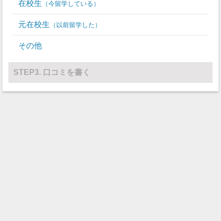
在校生
今留学している
放火
0
バレーボール
0
0
元在校生
以前留学した
水球
0
0
その他
レスリング
0
0
その他
0
0
STEP3. 口コミを書く