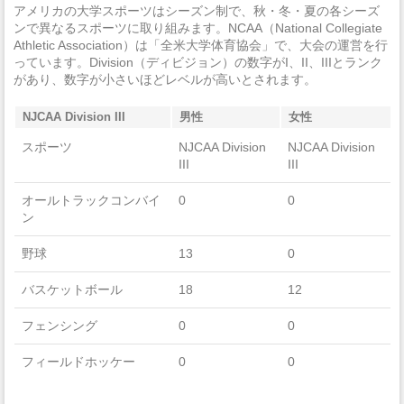
近親相姦
0
アメリカの大学スポーツはシーズン制で、秋・冬・夏の各シーズ
ンで異なるスポーツに取り組みます。NCAA（National Collegiate
法定強姦
0
Athletic Association）は「全米大学体育協会」で、大会の運営を行
っています。Division（ディビジョン）の数字がI、II、IIIとランク
強盗
0
があり、数字が小さいほどレベルが高いとされます。
加重暴行
6
NJCAA Division III
男性
女性
窃盗
0
スポーツ
NJCAA Division
NJCAA Division
III
III
自動車盗難
0
オールトラックコンバイ
0
0
ン
放火
0
学生寮
2014
野球
13
0
違法武器
0
バスケットボール
18
12
麻薬の法律違反
0
フェンシング
0
0
酒の法律違反
0
フィールドホッケー
0
0
殺人/非過失致死
0
フットボール
0
0