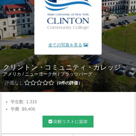
全ての写真を見る
クリントン・コミュニティ・カレッジ
アメリカ
/
ニューヨーク州
/
プラッツバーグ
評価なし
0
件の評価
学生数:
1,315
学費:
$9,406
比較リストに追加