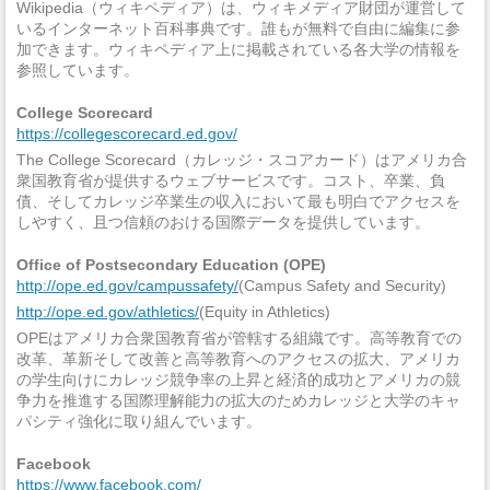
Wikipedia（ウィキペディア）は、ウィキメディア財団が運営して
いるインターネット百科事典です。誰もが無料で自由に編集に参
加できます。ウィキペディア上に掲載されている各大学の情報を
参照しています。
College Scorecard
https://collegescorecard.ed.gov/
The College Scorecard（カレッジ・スコアカード）はアメリカ合
衆国教育省が提供するウェブサービスです。コスト、卒業、負
債、そしてカレッジ卒業生の収入において最も明白でアクセスを
しやすく、且つ信頼のおける国際データを提供しています。
Office of Postsecondary Education (OPE)
http://ope.ed.gov/campussafety/
(Campus Safety and Security)
http://ope.ed.gov/athletics/
(Equity in Athletics)
OPEはアメリカ合衆国教育省が管轄する組織です。高等教育での
改革、革新そして改善と高等教育へのアクセスの拡大、アメリカ
の学生向けにカレッジ競争率の上昇と経済的成功とアメリカの競
争力を推進する国際理解能力の拡大のためカレッジと大学のキャ
パシティ強化に取り組んでいます。
Facebook
https://www.facebook.com/