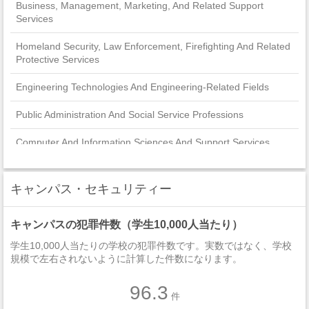
Business, Management, Marketing, And Related Support
Services
Homeland Security, Law Enforcement, Firefighting And Related
Protective Services
Engineering Technologies And Engineering-Related Fields
Public Administration And Social Service Professions
Computer And Information Sciences And Support Services
Family And Consumer Sciences/Human Sciences
キャンパス・セキュリティー
Natural Resources And Conservation
キャンパスの犯罪件数（学生10,000人当たり）
Engineering
学生10,000人当たりの学校の犯罪件数です。実数ではなく、学校
規模で左右されないように計算した件数になります。
96.3
件