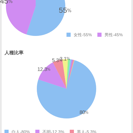
45
%
55
%
女性
55%
男性
45%
人種比率
3.1
%
5.3
%
12.3
%
80
%
白人
80%
不明
12.3%
黒人
5.3%