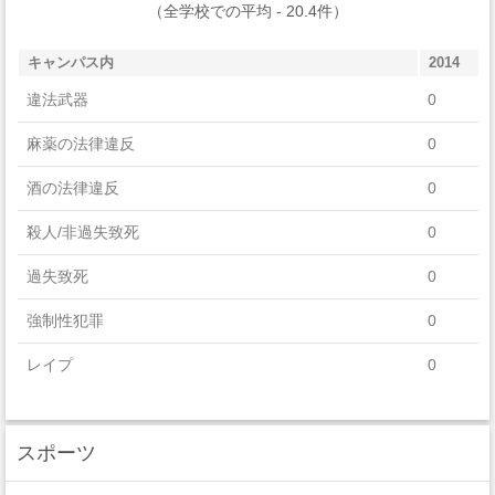
（全学校での平均 - 20.4件）
キャンパス内
2014
違法武器
0
麻薬の法律違反
0
酒の法律違反
0
殺人/非過失致死
0
過失致死
0
強制性犯罪
0
レイプ
0
セクハラ
3
スポーツ
非強制性犯罪
0