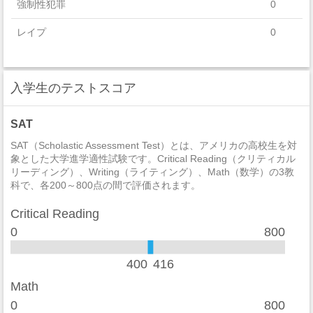
強制性犯罪
0
Foreign Languages, Literatures, And Linguistics
レイプ
0
セクハラ
0
入学生のテストスコア
非強制性犯罪
0
近親相姦
0
SAT
法定強姦
0
SAT（Scholastic Assessment Test）とは、アメリカの高校生を対
象とした大学進学適性試験です。Critical Reading（クリティカル
リーディング）、Writing（ライティング）、Math（数学）の3教
強盗
1
科で、各200～800点の間で評価されます。
加重暴行
1
Critical Reading
窃盗
25
0
800
自動車盗難
2
400
416
放火
1
Math
0
800
学生寮
2014