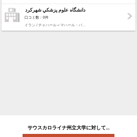
دانشگاه علوم پزشکي شهرکرد
口コミ数：0件
イラン / チャハール＝マハール・バフティヤーリー州 / Shahrekord
サウスカロライナ州立大学に対して...