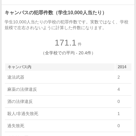
Public Administration And Social Service Professions
キャンパスの犯罪件数（学生10,000人当たり）
Social Sciences
学生10,000人当たりの学校の犯罪件数です。実数ではなく、学校
Computer And Information Sciences And Support Services
規模で左右されないように計算した件数になります。
Visual And Performing Arts
171.1
件
Parks, Recreation, Leisure, And Fitness Studies
（全学校での平均 - 20.4件）
Communication, Journalism, And Related Programs
キャンパス内
2014
Physical Sciences
違法武器
2
English Language And Literature/Letters
麻薬の法律違反
4
Agriculture, Agriculture Operations, And Related Sciences
酒の法律違反
0
History
殺人/非過失致死
1
Mathematics And Statistics
過失致死
0
Engineering