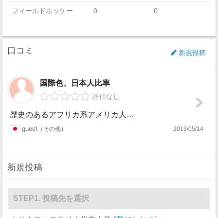
フィールドホッケー
0
0
フットボール
107
0
口コミ
ゴルフ
0
0
新規投稿
アイスホッケー
0
0
国際色、日本人比率
ラクロス
0
0
評価なし
ボート
0
0
歴史のあるアフリカ系アメリカ人（黒人）のための州立大学です。現在は白人の入学も受けいれているのですが、ほとんどの学生がアフリカ系アメリカ人になっています。
セーリング
0
0
guest
その他
2013/05/14
スキー
0
0
新規投稿
サッカー
0
16
ソフトボール
0
18
STEP1. 投稿先を選択
スカッシュ
0
0