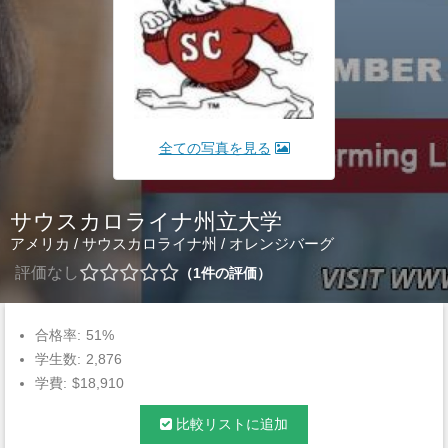
全ての写真を見る
サウスカロライナ州立大学
アメリカ
/
サウスカロライナ州
/
オレンジバーグ
評価なし
1
件の評価
合格率:
51%
学生数:
2,876
学費:
$18,910
比較リストに追加