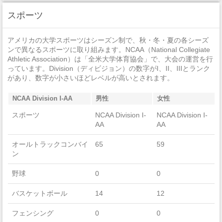
強盗
0
スポーツ
加重暴行
1
アメリカの大学スポーツはシーズン制で、秋・冬・夏の各シーズ
窃盗
15
ンで異なるスポーツに取り組みます。NCAA（National Collegiate
Athletic Association）は「全米大学体育協会」で、大会の運営を行
自動車盗難
0
っています。Division（ディビジョン）の数字がI、II、IIIとランク
があり、数字が小さいほどレベルが高いとされます。
放火
1
NCAA Division I-AA
男性
女性
スポーツ
NCAA Division I-
NCAA Division I-
AA
AA
オールトラックコンバイ
65
59
ン
野球
0
0
バスケットボール
14
12
フェンシング
0
0