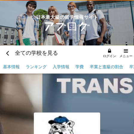
日本最大級の留学情報サイト
全ての学校を見る
ログイン
メニュー
基本情報
ランキング
入学情報
学費
卒業と進級の割合
卒