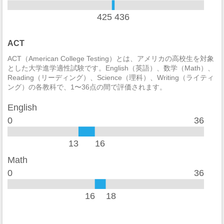
違法武器
1
425
436
麻薬の法律違反
2
ACT
酒の法律違反
0
ACT（American College Testing）とは、アメリカの高校生を対象
とした大学進学適性試験です。English（英語）、数学（Math）、
殺人/非過失致死
0
Reading（リーディング）、Science（理科）、Writing（ライティ
ング）の各教科で、1〜36点の間で評価されます。
過失致死
0
English
強制性犯罪
0
0
36
レイプ
0
13
16
セクハラ
0
Math
0
36
非強制性犯罪
0
近親相姦
0
16
18
法定強姦
0