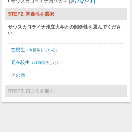
サウスカロライナ州立大学
選びなおす
競泳/飛び込み
0
0
STEP2. 関係性を選択
テニス
10
9
サウスカロライナ州立大学
との関係性を選んでくださ
バレーボール
0
10
い
水球
0
0
在校生
今留学している
レスリング
0
0
元在校生
以前留学した
その他
0
0
その他
STEP3. 口コミを書く