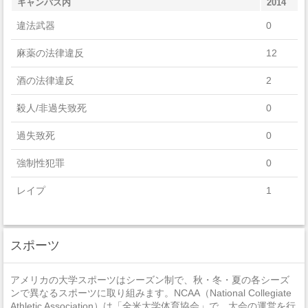
キャンパス内
2014
Biological And Biomedical Sciences
違法武器
0
麻薬の法律違反
12
酒の法律違反
2
殺人/非過失致死
0
過失致死
0
強制性犯罪
0
レイプ
1
セクハラ
0
スポーツ
非強制性犯罪
0
近親相姦
0
アメリカの大学スポーツはシーズン制で、秋・冬・夏の各シーズ
ンで異なるスポーツに取り組みます。NCAA（National Collegiate
法定強姦
0
Athletic Association）は「全米大学体育協会」で、大会の運営を行