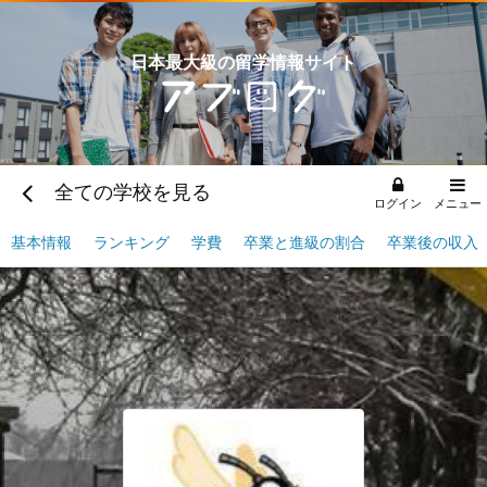
日本最大級の留学情報サイト
全ての学校を見る
ログイン
メニュー
基本情報
ランキング
学費
卒業と進級の割合
卒業後の収入