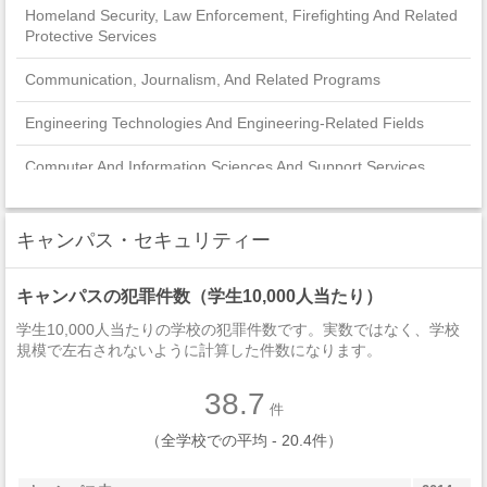
Homeland Security, Law Enforcement, Firefighting And Related
Protective Services
Communication, Journalism, And Related Programs
Engineering Technologies And Engineering-Related Fields
Computer And Information Sciences And Support Services
Visual And Performing Arts
キャンパス・セキュリティー
Public Administration And Social Service Professions
キャンパスの犯罪件数（学生10,000人当たり）
Engineering
学生10,000人当たりの学校の犯罪件数です。実数ではなく、学校
Legal Professions And Studies
規模で左右されないように計算した件数になります。
Mechanic And Repair Technologies/Technicians
38.7
件
Natural Resources And Conservation
（全学校での平均 - 20.4件）
Family And Consumer Sciences/Human Sciences