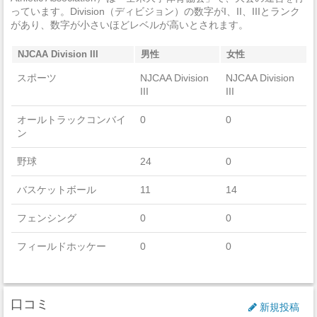
っています。Division（ディビジョン）の数字がI、II、IIIとランク
強盗
0
があり、数字が小さいほどレベルが高いとされます。
加重暴行
0
NJCAA Division III
男性
女性
窃盗
0
スポーツ
NJCAA Division
NJCAA Division
III
III
自動車盗難
0
オールトラックコンバイ
0
0
ン
放火
0
学生寮
2014
野球
24
0
違法武器
0
バスケットボール
11
14
麻薬の法律違反
6
フェンシング
0
0
酒の法律違反
1
フィールドホッケー
0
0
殺人/非過失致死
0
フットボール
0
0
過失致死
0
口コミ
ゴルフ
7
0
新規投稿