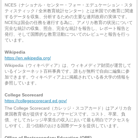
NCES（ナショナル・センター・フォー・エデュケーション・スタ
ティスティック / 全米教育統計センター）とは米国での教育に関連
するデータを収集、分析するための主要な連邦政府の実体です。
NCESは国会の任務を遂行する為に、アメリカ教育の状況について
完全な統計の収集、照合、完全な統計を報告し、レポート報告と
発行、そして国際的な教育活動についてのレビューと報告を行っ
ています。
Wikipedia
https://en.wikipedia.org/
Wikipedia（ウィキペディア）は、ウィキメディア財団が運営して
いるインターネット百科事典です。誰もが無料で自由に編集に参
加できます。ウィキペディア上に掲載されている各大学の情報を
参照しています。
College Scorecard
https://collegescorecard.ed.gov/
The College Scorecard（カレッジ・スコアカード）はアメリカ合
衆国教育省が提供するウェブサービスです。コスト、卒業、負
債、そしてカレッジ卒業生の収入において最も明白でアクセスを
しやすく、且つ信頼のおける国際データを提供しています。
Office of Postsecondary Education (OPE)