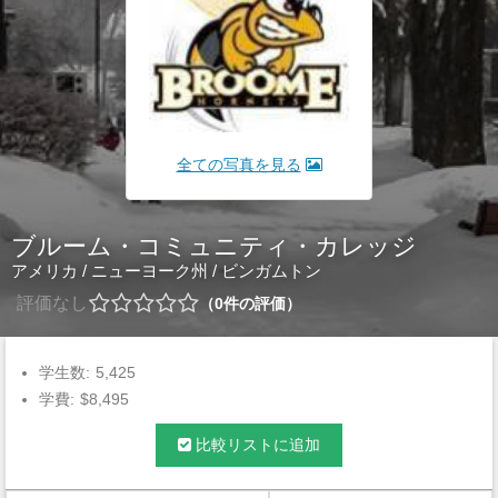
全ての写真を見る
ブルーム・コミュニティ・カレッジ
アメリカ
/
ニューヨーク州
/
ビンガムトン
評価なし
0
件の評価
学生数:
5,425
学費:
$8,495
比較リストに追加