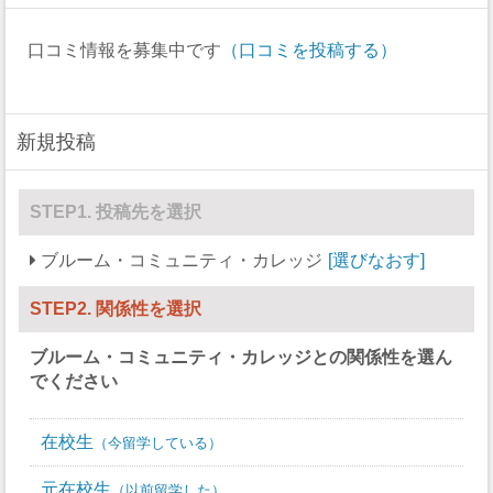
強制性犯罪
0
アイスホッケー
26
0
口コミ情報を募集中です
（口コミを投稿する）
レイプ
1
ラクロス
20
13
セクハラ
0
ボート
0
0
新規投稿
非強制性犯罪
0
セーリング
0
0
近親相姦
0
スキー
0
0
STEP1. 投稿先を選択
法定強姦
0
サッカー
18
15
ブルーム・コミュニティ・カレッジ
選びなおす
強盗
0
ソフトボール
0
13
STEP2. 関係性を選択
加重暴行
0
スカッシュ
0
0
ブルーム・コミュニティ・カレッジ
との関係性を選ん
窃盗
0
競泳/飛び込み
0
0
でください
自動車盗難
0
テニス
6
6
在校生
今留学している
放火
0
バレーボール
0
7
元在校生
以前留学した