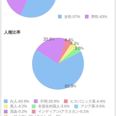
女性
57%
男性
43%
人種比率
20.8
4.4
%
%
4.2
%
3.6
%
83.9
%
白人
83.9%
不明
20.8%
ヒスパニック系
4.4%
黒人
4.2%
非居住外国人
3.6%
アジア系
0.6%
混血
0.2%
インディアン/アラスカン
0.1%