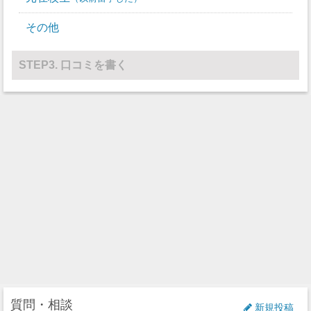
水球
0
0
その他
レスリング
0
0
その他
0
0
STEP3. 口コミを書く
質問・相談
新規投稿