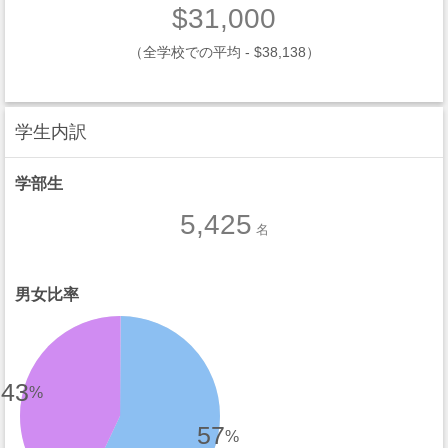
$31,000
（全学校での平均 - $38,138）
学生内訳
学部生
5,425
名
男女比率
43
%
57
%