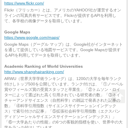
https://www.flickr.com/
Flickr（フリッカー）とは、アメリカのYAHOO!社が運営するオン
ラインの写真共有サービスです。Flickrが提供するAPIを利用し
て、各学校の画像データを取得しています。
Google Maps
https://www.google.com/maps/
Google Maps（グーグル マップ）は、Google社がインターネット
を通して提供している地図サービスです。Google Mapsが提供す
るAPIを利用してデータを取得しています。
Academic Ranking of World Universities
http://www.shanghairanking.com/
ARWU（世界大学学術ランキング）は、1200の大学を毎年ランク
付けしトップ500を公開しています。ランク付けは、「①ノーベル
賞やフィールズ賞の受賞スタッフと卒業生」「②トムソン・ロイ
ターによって選ばれた高く引用されている研究者の数」「③ネイ
チャーアンドサイエンス（自然科学）の雑誌で発表された記事の
数」「④科学引用指数（サイエンスサイテーションインデック
ス）で索引付けの記事」「⑤拡張社会科学引用指数（エクスパン
ディドソーシャルサイエンスサイテーションインデックス）」
「⑥一大学あたりの性能」の6つの客観的指標を使い、世界中の大
学をランク付けしています。