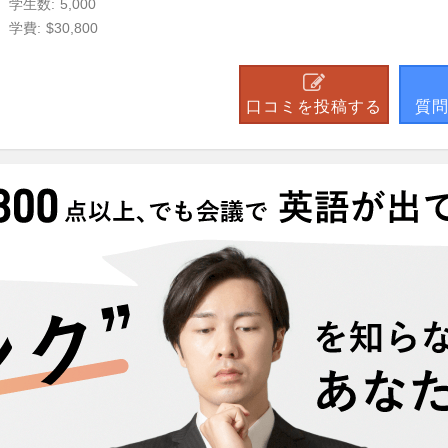
学生数:
5,000
学費:
$30,800
口コミを投稿する
質