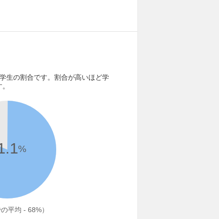
る学生の割合です。割合が高いほど学
す。
1.1
%
平均 - 68%）