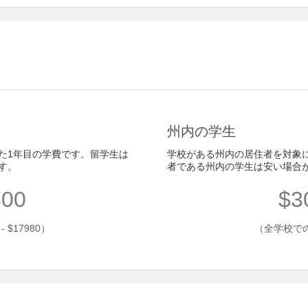
州内の学生
た1年目の学費です。留学生は
学校がある州内の居住者を対象
す。
者である州内の学生は安い場合
800
$3
$17980）
（全学校での平