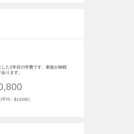
にした1年目の学費です。家族が納税
があります。
0,800
均 - $14340）