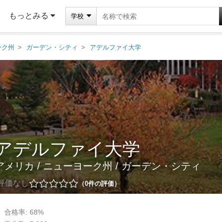
もっとみる
学校
ーク州
ガーデン・シティ
アデルファイ大学
アデルファイ大学
アメリカ
/
ニューヨーク州
/
ガーデン・シティ
評価なし
0
件の評価
合格率:
68%