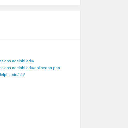
issions.adelphi.edu/
issions.adelphi.edu/onlineapp.php
elphi.edu/sfs/