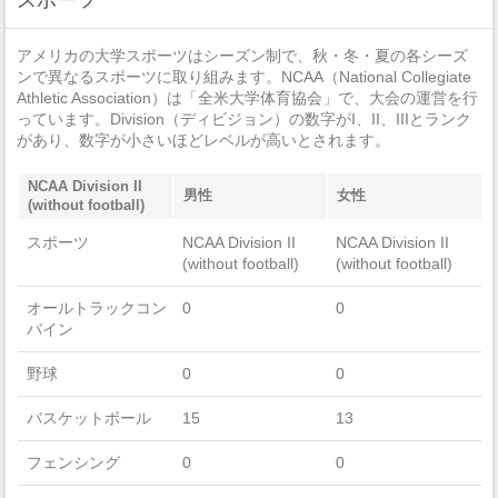
Architecture And Related Services
近親相姦
0
Mathematics And Statistics
アメリカの大学スポーツはシーズン制で、秋・冬・夏の各シーズ
ンで異なるスポーツに取り組みます。NCAA（National Collegiate
法定強姦
0
Physical Sciences
Athletic Association）は「全米大学体育協会」で、大会の運営を行
っています。Division（ディビジョン）の数字がI、II、IIIとランク
強盗
1
があり、数字が小さいほどレベルが高いとされます。
Transportation And Materials Moving
加重暴行
1
Natural Resources And Conservation
NCAA Division II
男性
女性
(without football)
窃盗
3
スポーツ
NCAA Division II
NCAA Division II
(without football)
(without football)
自動車盗難
1
オールトラックコン
0
0
放火
0
バイン
野球
0
0
バスケットボール
15
13
フェンシング
0
0