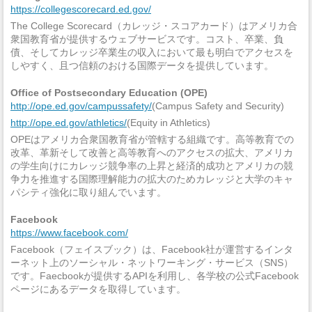
https://collegescorecard.ed.gov/
The College Scorecard（カレッジ・スコアカード）はアメリカ合
衆国教育省が提供するウェブサービスです。コスト、卒業、負
債、そしてカレッジ卒業生の収入において最も明白でアクセスを
しやすく、且つ信頼のおける国際データを提供しています。
Office of Postsecondary Education (OPE)
http://ope.ed.gov/campussafety/
(Campus Safety and Security)
http://ope.ed.gov/athletics/
(Equity in Athletics)
OPEはアメリカ合衆国教育省が管轄する組織です。高等教育での
改革、革新そして改善と高等教育へのアクセスの拡大、アメリカ
の学生向けにカレッジ競争率の上昇と経済的成功とアメリカの競
争力を推進する国際理解能力の拡大のためカレッジと大学のキャ
パシティ強化に取り組んでいます。
Facebook
https://www.facebook.com/
Facebook（フェイスブック）は、Facebook社が運営するインタ
ーネット上のソーシャル・ネットワーキング・サービス（SNS）
です。Faecbookが提供するAPIを利用し、各学校の公式Facebook
ページにあるデータを取得しています。