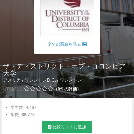
全ての写真を見る
ザ・ディストリクト・オブ・コロンビア
大学
アメリカ
/
ワシントンD.C.
/
ワシントン
評価なし
0
件の評価
学生数:
4,487
学費:
$8,778
比較リストに追加