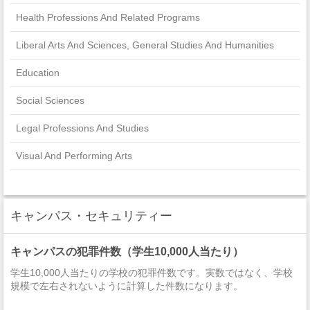
Health Professions And Related Programs
Liberal Arts And Sciences, General Studies And Humanities
Education
Social Sciences
Legal Professions And Studies
Visual And Performing Arts
Engineering Technologies And Engineering-Related Fields
Biological And Biomedical Sciences
キャンパス・セキュリティー
Computer And Information Sciences And Support Services
キャンパスの犯罪件数（学生10,000人当たり）
Public Administration And Social Service Professions
学生10,000人当たりの学校の犯罪件数です。実数ではなく、学校
規模で左右されないように計算した件数になります。
Personal And Culinary Services