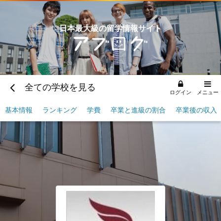
日本最大級の留学情報サイト
全ての学校を見る
ログイン
メニュー
基本情報
ランキング
学費
卒業と進級の割合
卒業後の収入