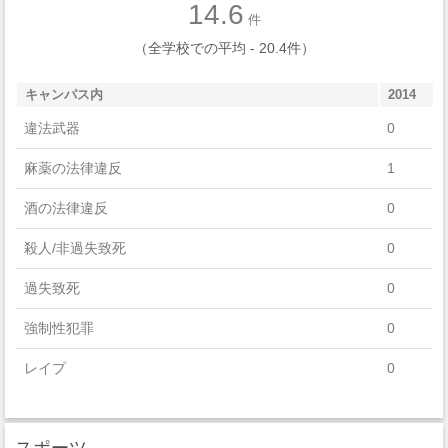
14.6
Family And Consumer Sciences/Human Sciences
件
（全学校での平均 - 20.4件）
Psychology
キャンパス内
2014
Communication, Journalism, And Related Programs
違法武器
0
Engineering
麻薬の法律違反
1
Multi/Interdisciplinary Studies
酒の法律違反
0
Homeland Security, Law Enforcement, Firefighting And Related
Protective Services
殺人/非過失致死
0
Communications Technologies/Technicians And Support
過失致死
0
Services
強制性犯罪
0
English Language And Literature/Letters
レイプ
0
Foreign Languages, Literatures, And Linguistics
セクハラ
0
History
スポーツ
非強制性犯罪
0