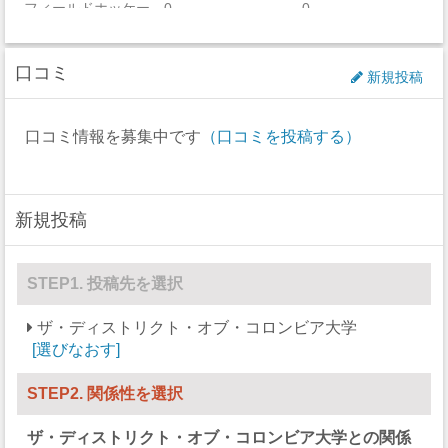
フィールドホッケー
0
0
フットボール
0
0
口コミ
新規投稿
ゴルフ
0
0
アイスホッケー
0
0
口コミ情報を募集中です
（口コミを投稿する）
ラクロス
21
14
ボート
0
0
新規投稿
セーリング
0
0
STEP1. 投稿先を選択
スキー
0
0
ザ・ディストリクト・オブ・コロンビア大学
サッカー
24
0
選びなおす
ソフトボール
0
0
STEP2. 関係性を選択
スカッシュ
0
0
ザ・ディストリクト・オブ・コロンビア大学
との関係
競泳/飛び込み
0
0