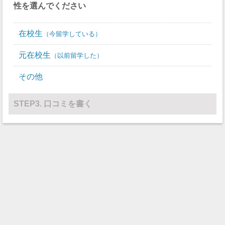
性を選んでください
テニス
7
5
在校生
今留学している
バレーボール
0
0
元在校生
以前留学した
水球
0
0
その他
レスリング
0
0
その他
0
0
STEP3. 口コミを書く