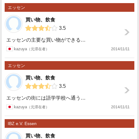
エッセン
買い物、飲食
3.5
エッセンの主要な買い物ができるところはエッセン中央駅をマクドナルド側の入口から出て目の前の歩行者天国がお買い物ストリートです。そこの通りはKettwige...
エッセ
kazuya
元滞在者
2014/11/11
ン
エッセン
買い物、飲食
3.5
エッセンの街には語学学校へ通うために数か月だけ住んでいました。エッセンに住んでいる日本人の方はなんだか少なかったです。隣の街にデュッセルドルフという日本人...
エッセ
kazuya
元滞在者
2014/11/11
ン
IBZ e.V. Essen
買い物、飲食