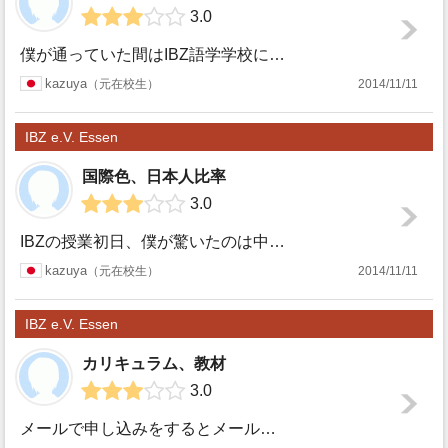
3.0
僕が通っていた間はIBZ語学学校には日本人が一人もいませんでした。もともとエッセンには日本人は少ないと聞いていましたがまさか一人もいないとは思いませんでし...
IBZ e.V.
kazuya
元在校生
2014/11/11
Essen
IBZ e.V. Essen
国際色、日本人比率
3.0
IBZの授業初日、僕が驚いたのは中国人が多いということでした。どうしてこんなに中国人が多いのだろうか…？と思うほど中国人が廊下にも教室にもいっぱい。僕のク...
IBZ e.V.
kazuya
元在校生
2014/11/11
Essen
IBZ e.V. Essen
カリキュラム、教材
3.0
メールで申し込みをするとメールでクラス分けテストの日程や授業料の振込み内容の返信がかえってきます。僕のときは試験の時までに授業料の４割を入金しておかなけれ...
IBZ e.V.