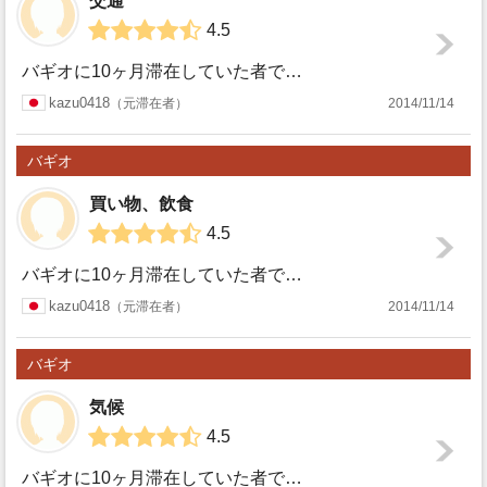
交通
4.5
バギオに10ヶ月滞在していた者です。 フィリピンでの乗り物と言えばタクシー、ジプニー(乗り降り自由なバスのようなもの)、バス、トライシクル(サイドカー付...
バギオ
kazu0418
元滞在者
2014/11/14
バギオ
買い物、飲食
4.5
バギオに10ヶ月滞在していた者です。 フィリピンと言えば物価が安いイメージがありますが、他の東南アジアの国々と比べると安くはないです。ショッピングモール...
バギオ
kazu0418
元滞在者
2014/11/14
バギオ
気候
4.5
バギオに10ヶ月滞在していた者です。 フィリピンというと亜熱帯を想像される方も多いと思いますが、バギオは標高1500mを超える場所に位置しているため、１...