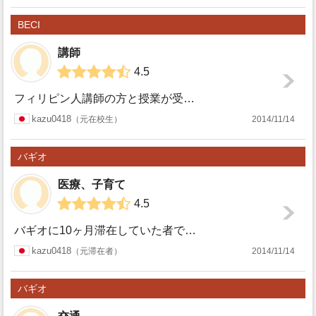
BECI
講師
4.5
フィリピン人講師の方と授業が受けられるオンライン英会話が増えていますが、それらの講師の方々とはレベルが違います。 講師の方から聞いた話ですが、採用段階で...
BECI
kazu0418
元在校生
2014/11/14
バギオ
医療、子育て
4.5
バギオに10ヶ月滞在していた者です。 バギオに滞在していたときにかわいい犬が居たので背中をわしゃわしゃとしたら、首、腹、背中、とにかく全身に痒みが出て湿...
バギオ
kazu0418
元滞在者
2014/11/14
バギオ