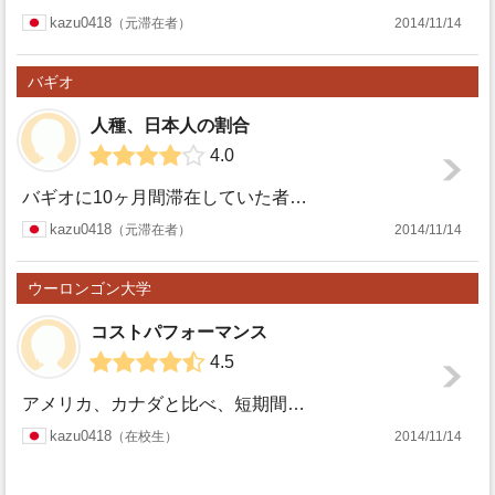
バギオ
kazu0418
元滞在者
2014/11/14
バギオ
人種、日本人の割合
4.0
バギオに10ヶ月間滞在していた者です。 バギオ市民の１割が韓国人じゃないかと言われるくらい、韓国人の学生が多いです。韓国資本の語学学校も多く、韓国料理店...
バギオ
kazu0418
元滞在者
2014/11/14
ウーロンゴン大学
コストパフォーマンス
4.5
アメリカ、カナダと比べ、短期間で修了できるという点に優れる。志望段階で同じく短期間で終えられるイギリスと迷ったが、最終的にオーストラリアに決めた理由はCo...
ウーロ
kazu0418
在校生
2014/11/14
ンゴン