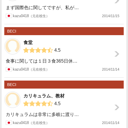
まず国際色に関してですが、私が滞在していた期間にはもちろん韓国人生徒と日本人生徒が基本なのですが、他にモンゴル、中国、台湾、中東からの留学生も居ました。B...
BECI
kazu0418
元在校生
2014/11/15
BECI
食堂
4.5
食事に関しては１日３食365日休みなく提供されていました(365日も滞在していませんが、クリスマス、年末年始関係なくいつでも１日３食提供されました)。 ...
BECI
kazu0418
元在校生
2014/11/14
BECI
カリキュラム、教材
4.5
カリキュラムは非常に多岐に渡り、多くの生徒さんの希望に応えられると思います。 ・レギュラーコース⇢マンツーマン４時間＋グループ２時間 ・集中強化コース⇢マ...
BECI
kazu0418
元在校生
2014/11/14